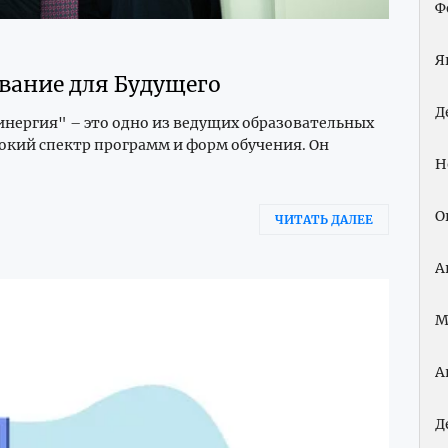
Ф
Я
вание для Будущего
Д
инергия" – это одно из ведущих образовательных
кий спектр программ и форм обучения. Он
Н
О
ЧИТАТЬ ДАЛЕЕ
А
М
А
Д