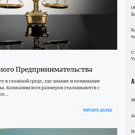
О
Б
К
к
С
У
шного Предпринимательства
А
 в сложной среде, где знание и понимание
ха. Компании всех размеров сталкиваются с
т...
М
ЧИТАТЬ ДАЛЕЕ
А
Н