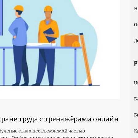
Н
О
Д
Р
U
Б
Б
хране труда с тренажёрами онлайн
К
бучение стало неотъемлемой частью
аслях. Особое внимание заслуживает применение