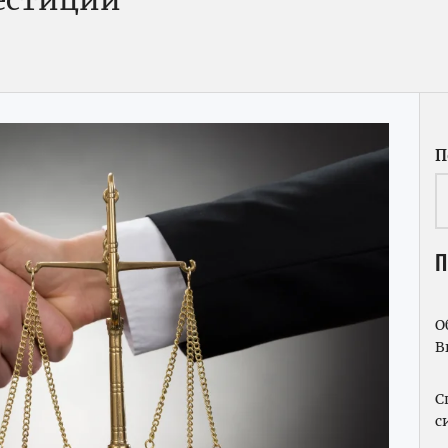
вестиции
П
П
О
В
С
с