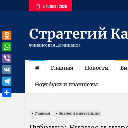
Перейти
8 AUGUST 2026
к
содержимому
Стратегий К
Odnoklassniki
Финансовая Доминанта
WhatsApp
Главная
Новости
Би
Viber
VK
Ноутбуки и планшеты
Telegram
Отправить
Главная
Бизнес и инвестиции