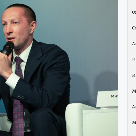
О
С
А
И
И
М
А
М