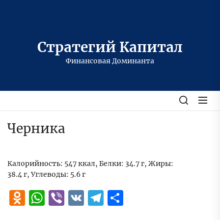
Перейти
к
содержимому
Стратегий Капитал
Финансовая Доминанта
Черника
Калорийность: 547 ккал, Белки: 34.7 г, Жиры:
38.4 г, Углеводы: 5.6 г
Odnoklassniki
WhatsApp
Viber
VK
Telegram
Отправить