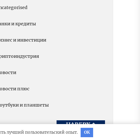
ncategorised
анки и кредиты
изнес и инвестиции
риптоиндустрия
овости
овости плюс
оутбуки и планшеты
НАВЕРХ
↑
вить лучший пользовательский опыт.
OK