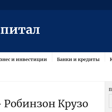
апитал
знес и инвестиции
Банки и кредиты
П
 Робинзон Крузо