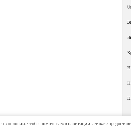
U
Б
Б
К
Н
Н
Н
 технологии, чтобы помочь вам в навигации, а также предоста