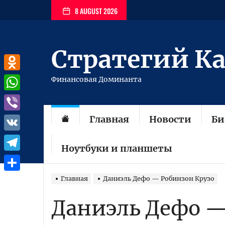
Перейти
8 AUGUST 2026
к
содержимому
Стратегий К
Odnoklassniki
Финансовая Доминанта
WhatsApp
Главная
Новости
Би
Viber
VK
Ноутбуки и планшеты
Telegram
Отправить
Главная
Даниэль Дефо — Робинзон Крузо
Даниэль Дефо —