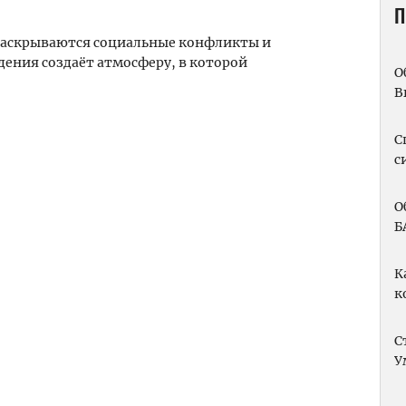
П
и раскрываются социальные конфликты и
дения создаёт атмосферу, в которой
О
В
m
вить
С
с
О
Б
К
к
С
У