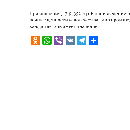
Приключения, 1719, 352 стр. В произведени
вечные ценности человечества. Мир произве
каждая деталь имеет значение.
Odnoklassniki
WhatsApp
Viber
VK
Telegra
Отпра