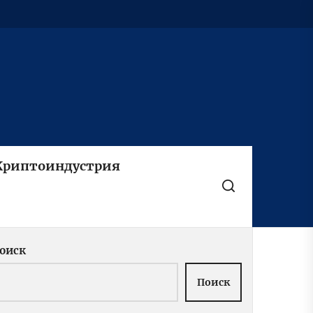
Криптоиндустрия
оиск
Поиск