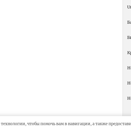
U
Б
Б
К
Н
Н
Н
 технологии, чтобы помочь вам в навигации, а также предоста