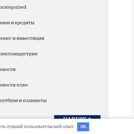
ncategorised
анки и кредиты
изнес и инвестиции
риптоиндустрия
овости
овости плюс
оутбуки и планшеты
НАВЕРХ
↑
вить лучший пользовательский опыт.
OK