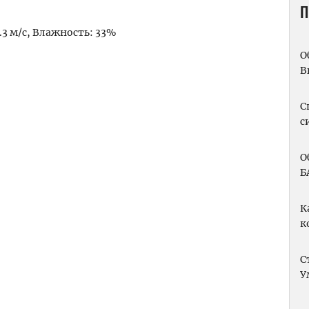
П
1.3 м/с, Влажность: 33%
О
m
вить
В
С
с
О
Б
К
к
С
У