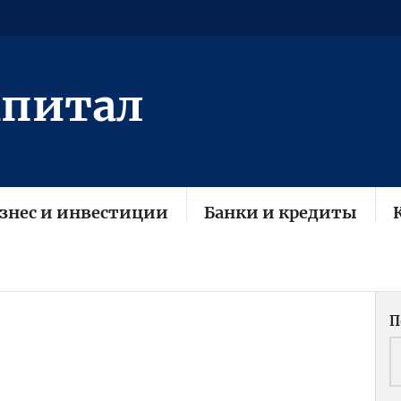
апитал
знес и инвестиции
Банки и кредиты
П