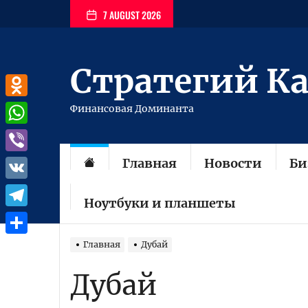
Перейти
7 AUGUST 2026
к
содержимому
Стратегий К
Odnoklassniki
Финансовая Доминанта
WhatsApp
Главная
Новости
Би
Viber
VK
Ноутбуки и планшеты
Telegram
Отправить
Главная
Дубай
Дубай