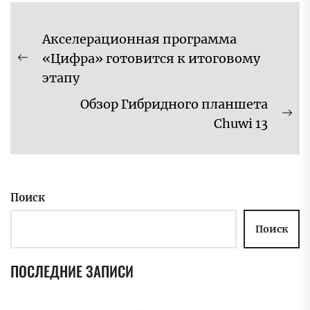
Навигация
Акселерационная программа
по
«Цифра» готовится к итоговому
Предыдущая
записям
этапу
запись:
Обзор Гибридного планшета
Сл
Chuwi 13
за
Поиск
Поиск
ПОСЛЕДНИЕ ЗАПИСИ