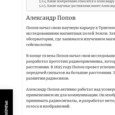
Какие изобретения относятся к Александру
Какие научные достижения имеет Алексан
Александр Попов
Попов начал свою научную карьеру в Тригон
исследованиями магнитных полей Земли. Зат
обсерватории, где занимался изучением маг
сейсмологии.
В конце 19 века Попов начал свои исследован
разработал прототип радиоприемника, кото
расстоянии. В 1895 году Попов провел успеш
передачей сигналов на большие расстояния. 
развитии радиосвязи.
Александр Попов активно работал над усове
применением их для коммуникации. Он изоб
принимать радиосигналы, и разработал мето
голоса и изображений.