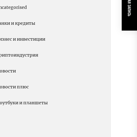
СЛЕДУЮЩАЯ ЗАПИСЬ
ncategorised
анки и кредиты
изнес и инвестиции
риптоиндустрия
овости
овости плюс
оутбуки и планшеты