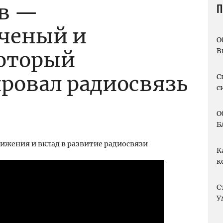
ов —
П
ченый и
О
В
который
ровал радиосвязь
С
с
О
Б
К
к
С
У