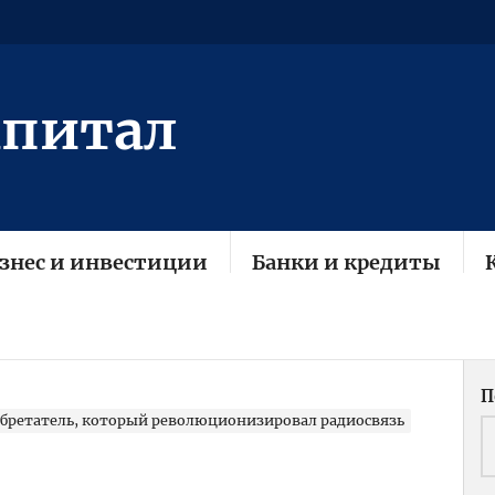
апитал
знес и инвестиции
Банки и кредиты
П
бретатель, который революционизировал радиосвязь