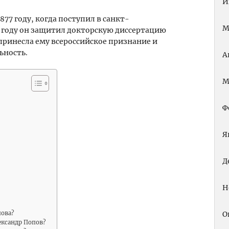
И
877 году, когда поступил в санкт-
М
 году он защитил докторскую диссертацию
 принесла ему всероссийское признание и
ьность.
А
М
Ф
Я
Д
Н
пова?
О
ександр Попов?