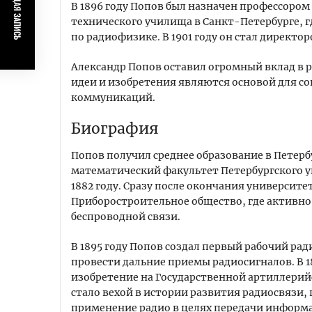
ПРЕДЫДУЩАЯ ЗАПИСЬ
В 1896 году Попов был назначен профессоро
технического училища в Санкт-Петербурге, г
по радиофизике. В 1901 году он стал директ
Александр Попов оставил огромный вклад в 
идеи и изобретения являются основой для с
коммуникаций.
Биография
Попов получил среднее образование в Петерб
математический факультет Петербургского у
1882 году. Сразу после окончания университет
Приборостроительное общество, где активно
беспроводной связи.
В 1895 году Попов создал первый рабочий ра
провести дальние приемы радиосигналов. В 1
изобретение на Государственной артиллерийс
стало вехой в истории развития радиосвязи,
применение радио в целях передачи информ