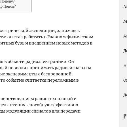
 Попову?
А
др Попов?
М
ометрической экспедиции, занимаясь
А
ем он стал работать в Главном физическом
нитных бурь и внедрением новых методов в
Д
ия в области радиоэлектроники. Он
Н
рый позволял принимать радиосигналы на
ные эксперименты с беспроводной
Это событие считается переломным в
О
Д
ршенствованием радиотехнологий и
рел антенну, способную эффективно
ды модуляции сигналов для передачи
Р