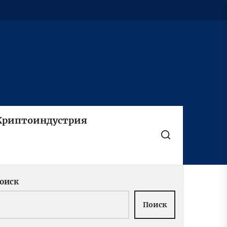
Криптоиндустрия
оиск
Поиск