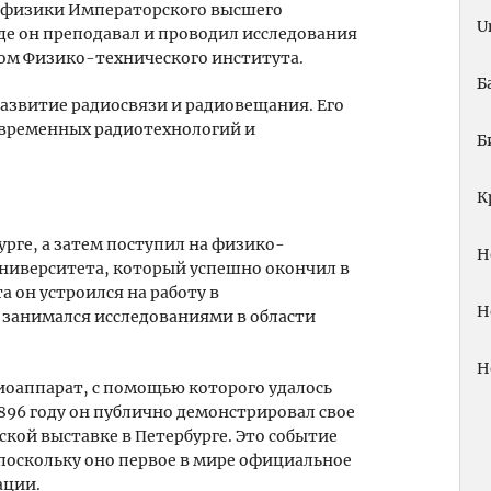
м физики Императорского высшего
U
де он преподавал и проводил исследования
ором Физико-технического института.
Б
развитие радиосвязи и радиовещания. Его
овременных радиотехнологий и
Б
К
урге, а затем поступил на физико-
Н
ниверситета, который успешно окончил в
а он устроился на работу в
Н
 занимался исследованиями в области
Н
диоаппарат, с помощью которого удалось
896 году он публично демонстрировал свое
кой выставке в Петербурге. Это событие
 поскольку оно первое в мире официальное
ации.