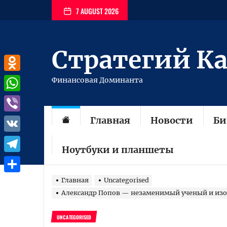
Перейти
7 AUGUST 2026
к
содержимому
Стратегий К
Odnoklassniki
Финансовая Доминанта
WhatsApp
Главная
Новости
Би
Viber
VK
Ноутбуки и планшеты
Telegram
Отправить
Главная
Uncategorised
Александр Попов — незаменимый ученый и изо
UNCATEGORISED