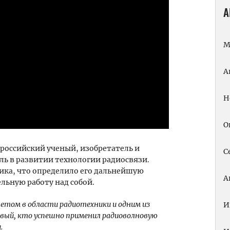
А
М
А
Н
О
оссийский ученый, изобретатель и
С
ль в развитии технологии радиосвязи.
ника, что определило его дальнейшую
А
ьную работу над собой.
етом в области радиотехники и одним из
И
рвый, кто успешно применил радиоволновую
.