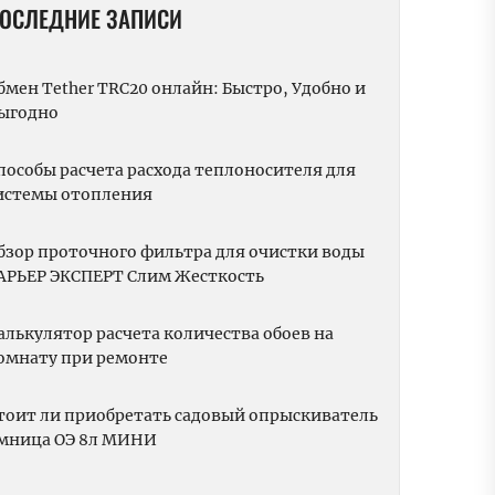
ОСЛЕДНИЕ ЗАПИСИ
бмен Tether TRC20 онлайн: Быстро, Удобно и
ыгодно
пособы расчета расхода теплоносителя для
истемы отопления
бзор проточного фильтра для очистки воды
АРЬЕР ЭКСПЕРТ Слим Жесткость
алькулятор расчета количества обоев на
омнату при ремонте
тоит ли приобретать садовый опрыскиватель
мница ОЭ 8л МИНИ