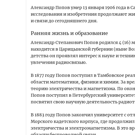
Александр Попов умер 13 января 1906 года в 
исследования и изобретения продолжают жит
и связи до сегодняшнего дня.
Ранняя жизнь и образование
Александр Степанович Попов родился 4 (16) ма
находится в Царицынской губернии (ныне Вол
детства он проявлял интерес к науке и техни
увлечения радиосвязью.
В 1877 году Попов поступил в Тамбовское реа
области математики, физики и химии. За вре
теорию электричества и магнетизма. По око
Попов поступил в Петербургский университет
посвятил свою научную деятельность радиот
В 1883 году Попов закончил университет с о
Морского кадетского корпуса, где продолжил 
электричества и электромагнетизма. В это в
области беспроводной связи.