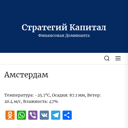
Перейти
к
содержимому
Стратегий Капитал
Финансовая Доминанта
Амстердам
Температура: -25.7°C, Осадки: 87.1 мм, Ветер:
20.4 м/с, Влажность: 47%
Odnoklassniki
WhatsApp
Viber
VK
Telegram
Отправить