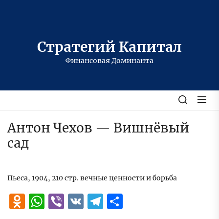
Перейти
к
содержимому
Стратегий Капитал
Финансовая Доминанта
Антон Чехов — Вишнёвый
сад
Пьеса, 1904, 210 стр. вечные ценности и борьба
Odnoklassniki
WhatsApp
Viber
VK
Telegram
Отправить