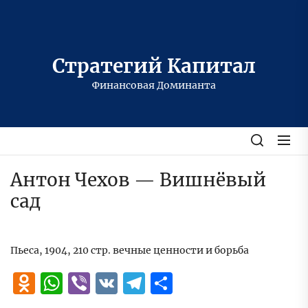
Перейти
к
содержимому
Стратегий Капитал
Финансовая Доминанта
Антон Чехов — Вишнёвый
сад
Пьеса, 1904, 210 стр. вечные ценности и борьба
Odnoklassniki
WhatsApp
Viber
VK
Telegram
Отправить