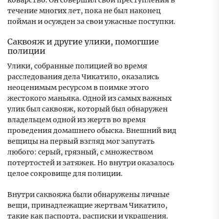
коварство. Он совершил свои преступления в
течение многих лет, пока не был наконец
пойман и осужден за свои ужасные поступки.
Саквояж и другие улики, помогшие
полиции
Улики, собранные полицией во время
расследования дела Чикатило, оказались
неоценимым ресурсом в поимке этого
жестокого маньяка. Одной из самых важных
улик был саквояж, который был обнаружен
владельцем одной из жертв во время
проведения домашнего обыска. Внешний вид
вещицы на первый взгляд мог запутать
любого: серый, грязный, с множеством
потертостей и затяжек. Но внутри оказалось
целое сокровище для полиции.
Внутри саквояжа были обнаружены личные
вещи, принадлежащие жертвам Чикатило,
такие как паспорта, расписки и украшения.