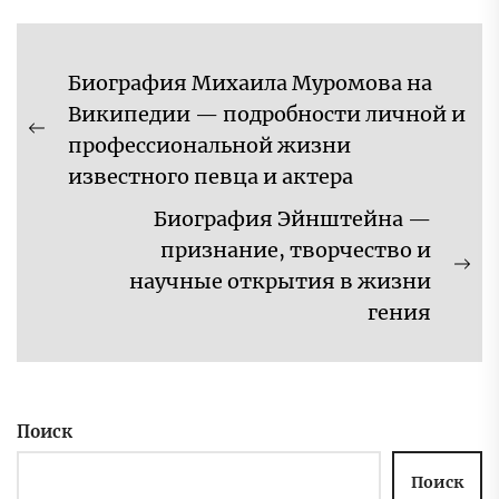
Навигация
Биография Михаила Муромова на
по
Википедии — подробности личной и
записям
Предыдущая
профессиональной жизни
запись:
известного певца и актера
Биография Эйнштейна —
признание, творчество и
Сл
научные открытия в жизни
за
гения
Поиск
Поиск