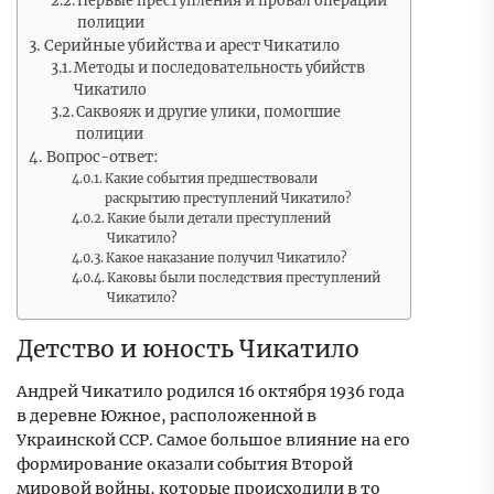
Первые преступления и провал операций
полиции
Серийные убийства и арест Чикатило
Методы и последовательность убийств
Чикатило
Саквояж и другие улики, помогшие
полиции
Вопрос-ответ:
Какие события предшествовали
раскрытию преступлений Чикатило?
Какие были детали преступлений
Чикатило?
Какое наказание получил Чикатило?
Каковы были последствия преступлений
Чикатило?
Детство и юность Чикатило
Андрей Чикатило родился 16 октября 1936 года
в деревне Южное, расположенной в
Украинской ССР. Самое большое влияние на его
формирование оказали события Второй
мировой войны, которые происходили в то