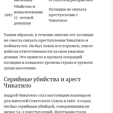
мальчика
осталось нераскрытым
Убийство и
Полиция не связала
изнасилование
1987
преступление с
17-летней
Чикатило
девушки
Таким образом, в течение многих лет полиция
не смогла связать преступления Чикатило и
поймать его. Он был ловок и осторожен, умело
избегая ответственности за свои ужасные
деяния. Это привело к провалу операций
полиции и повысило уровень страха и тревоги
среди населения.
Серийные убийства и арест
Чикатило
Андрей Чикатило стал настоящим кошмаром
для жителей Советского Союза в 1980-х годах.
Он был серийным убийцей, совершившим не
менее 53-х преступлений. Жертвами стали