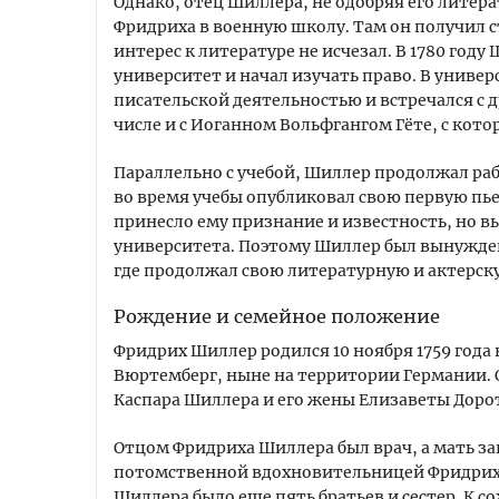
Однако, отец Шиллера, не одобряя его литер
Фридриха в военную школу. Там он получил с
интерес к литературе не исчезал. В 1780 год
университет и начал изучать право. В униве
писательской деятельностью и встречался с
числе и с Иоганном Вольфгангом Гёте, с кот
Параллельно с учебой, Шиллер продолжал ра
во время учебы опубликовал свою первую пь
принесло ему признание и известность, но 
университета. Поэтому Шиллер был вынужден 
где продолжал свою литературную и актерск
Рождение и семейное положение
Фридрих Шиллер родился 10 ноября 1759 года 
Вюртемберг, ныне на территории Германии. 
Каспара Шиллера и его жены Елизаветы Доро
Отцом Фридриха Шиллера был врач, а мать з
потомственной вдохновительницей Фридриха 
Шиллера было еще пять братьев и сестер. К с