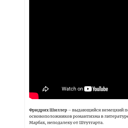
Фридрих Шиллер
– выдающийся немецкий поэ
основоположников романтизма в литературе. 
Марбах, неподалеку от Штутгарта.