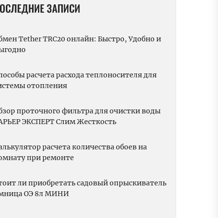
ОСЛЕДНИЕ ЗАПИСИ
бмен Tether TRC20 онлайн: Быстро, Удобно и
ыгодно
пособы расчета расхода теплоносителя для
истемы отопления
бзор проточного фильтра для очистки воды
АРЬЕР ЭКСПЕРТ Слим Жесткость
алькулятор расчета количества обоев на
омнату при ремонте
тоит ли приобретать садовый опрыскиватель
мница ОЭ 8л МИНИ