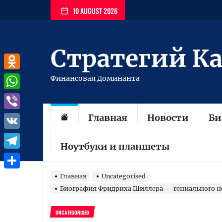
Перейти
10 AUGUST 2026
к
содержимому
Стратегий К
Odnoklassniki
Финансовая Доминанта
WhatsApp
Главная
Новости
Би
Viber
VK
Ноутбуки и планшеты
Telegram
Отправить
Главная
Uncategorised
Биография Фридриха Шиллера — гениального нем
UNCATEGORISED