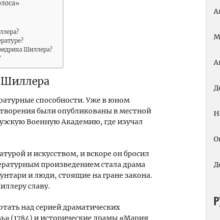
рлоса»
А
ллера?
М
ературе?
ридриха Шиллера?
?
А
 Шиллера
Д
ратурные способности. Уже в юном
ые творения были опубликованы в местной
Н
сруэскую Военную Академию, где изучал
О
турой и искусством, и вскоре он бросил
тературным произведением стала драма
Д
унтари и люди, стоящие на гране закона.
иллеру славу.
Р
отать над серией драматических
ь» (1784) и исторические драмы «Мария