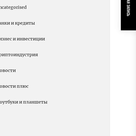
СЛЕДУЮЩАЯ ЗАПИСЬ
ncategorised
анки и кредиты
изнес и инвестиции
риптоиндустрия
овости
овости плюс
оутбуки и планшеты