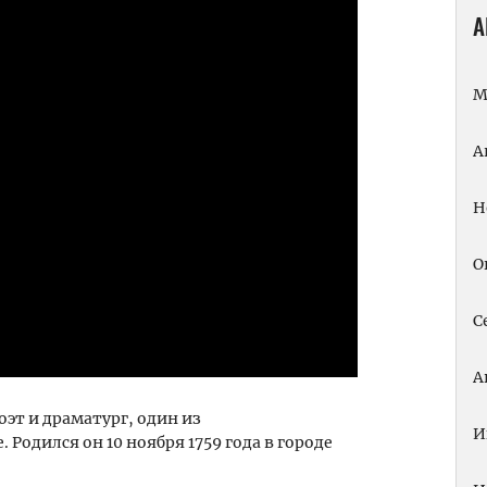
А
М
А
Н
О
С
А
т и драматург, один из
И
Родился он 10 ноября 1759 года в городе