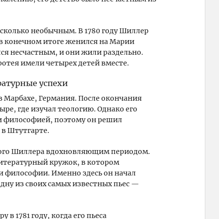
сколько необычным. В 1780 году Шиллер
 в конечном итоге женился на Марии
лся несчастным, и они жили раздельно.
ротея имели четырех детей вместе.
ратурные успехи
 в Марбахе, Германия. После окончания
ре, где изучал теологию. Однако его
 и философией, поэтому он решил
в Штутгарте.
дого Шиллера вдохновляющим периодом.
литературный кружок, в котором
и философии. Именно здесь он начал
дну из своих самых известных пьес —
в 1781 году, когда его пьеса