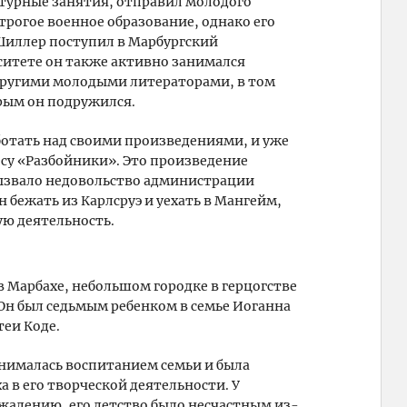
атурные занятия, отправил молодого
трогое военное образование, однако его
у Шиллер поступил в Марбургский
рситете он также активно занимался
 другими молодыми литераторами, в том
орым он подружился.
ботать над своими произведениями, и уже
есу «Разбойники». Это произведение
вызвало недовольство администрации
бежать из Карлсруэ и уехать в Мангейм,
ую деятельность.
в Марбахе, небольшом городке в герцогстве
Он был седьмым ребенком в семье Иоганна
теи Коде.
анималась воспитанием семьи и была
в его творческой деятельности. У
ожалению, его детство было несчастным из-