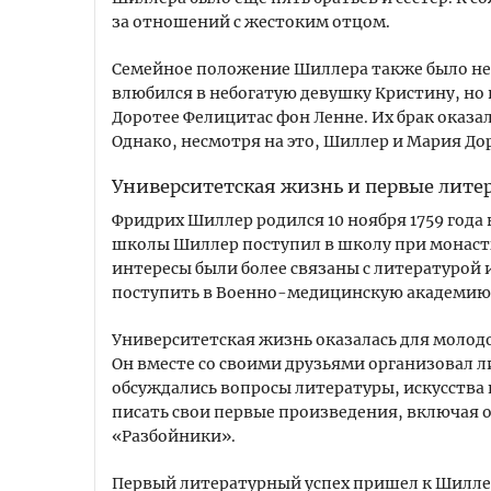
за отношений с жестоким отцом.
Семейное положение Шиллера также было не
влюбился в небогатую девушку Кристину, но
Доротее Фелицитас фон Ленне. Их брак оказа
Однако, несмотря на это, Шиллер и Мария До
Университетская жизнь и первые лите
Фридрих Шиллер родился 10 ноября 1759 года
школы Шиллер поступил в школу при монасты
интересы были более связаны с литературой
поступить в Военно-медицинскую академию 
Университетская жизнь оказалась для моло
Он вместе со своими друзьями организовал 
обсуждались вопросы литературы, искусства 
писать свои первые произведения, включая о
«Разбойники».
Первый литературный успех пришел к Шиллеру 