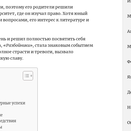
И
и, поэтому его родители решили
рситет, где он изучал право. Хотя юный
М
вопросами, его интерес к литературе и
А
ень и решил полностью посвятить себя
а,
«Разбойники»
, стала знаковым событием
М
олное страсти и тревоги, вызвало
кую славу.
Ф
Я
Д
урные успехи
Н
ие
ледствия
О
ы