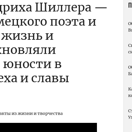
дриха Шиллера —
П
мецкого поэта и
О
В
 жизнь и
хновляли
С
с
 юности в
О
еха и славы
Б
К
к
С
У