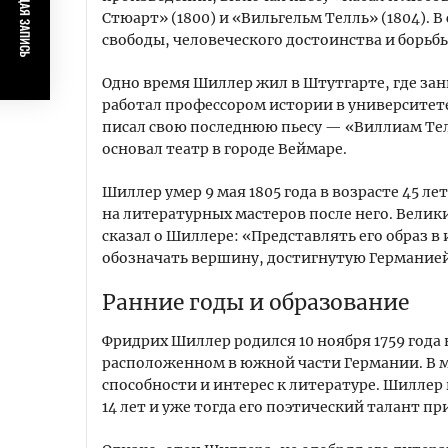
ПРЕДЫДУЩАЯ ЗАПИСЬ
Стюарт» (1800) и «Вильгельм Телль» (1804). 
свободы, человеческого достоинства и борьб
Одно время Шиллер жил в Штутгарте, где за
работал профессором истории в университете. 
писал свою последнюю пьесу — «Виллиам Тел
основал театр в городе Веймаре.
Шиллер умер 9 мая 1805 года в возрасте 45 ле
на литературных мастеров после него. Велик
сказал о Шиллере: «Представлять его образ 
обозначать вершину, достигнутую Германией 
Ранние годы и образование
Фридрих Шиллер родился 10 ноября 1759 года
расположенном в южной части Германии. В 
способности и интерес к литературе. Шиллер 
14 лет и уже тогда его поэтический талант п