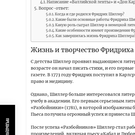
Написание «Валлийской ленты» и «Дон Ка
Вопрос-ответ:
Когда и где родился Фридрих Шиллер?
Какие были основные работы Фридриха Ши
Какую роль сыграл Шиллер в немецкой лит
Какие особенности имеют произведения Ф
Как завершилась жизнь Фридриха Шиллера
Жизнь и творчество Фридриха
С детства Шиллер проявил выдающиеся лите
возрасте он начал писать стихи, и его перв
газете. В 1773 году Фридрих поступил в Карл
право и медицину.
Однако, Шиллер больше интересовался литера
учебу в академии. Его первым серьезным ли
«Разбойники» (1781), в которой изображены б
Пьеса получила огромный успех и принесла Ш
После успеха «Разбойников» Шиллер стал раб
произведений, включая пьесу «Кабал и Любов