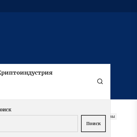
Криптоиндустрия
оиск
 поколения — от юности в бедности до успеха и славы
Поиск