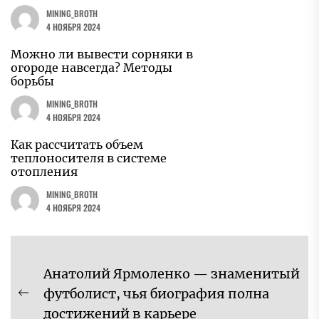
MINING_BROTH
4 НОЯБРЯ 2024
Можно ли вывести сорняки в
огороде навсегда? Методы
борьбы
MINING_BROTH
4 НОЯБРЯ 2024
Как рассчитать объем
теплоносителя в системе
отопления
MINING_BROTH
4 НОЯБРЯ 2024
Навигация
Анатолий Ярмоленко — знаменитый
по
футболист, чья биография полна
Предыдущая
записям
достижений в карьере