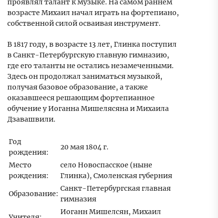
проявлял талант к музыке. На самом раннем
возрасте Михаил начал играть на фортепиано,
собственной силой осваивая инструмент.
В 1817 году, в возрасте 13 лет, Глинка поступил
в Санкт-Петербургскую главную гимназию,
где его таланты не остались незамеченными.
Здесь он продолжал заниматься музыкой,
получая базовое образование, а также
оказавшееся решающим фортепианное
обучение у Иоганна Мишелясяна и Михаила
Дзавашвили.
Год
20 мая 1804 г.
рождения:
Место
село Новоспасское (ныне
рождения:
Глинка), Смоленская губерния
Санкт-Петербургская главная
Образование:
гимназия
Иоганн Мишелсян, Михаил
Учителя: