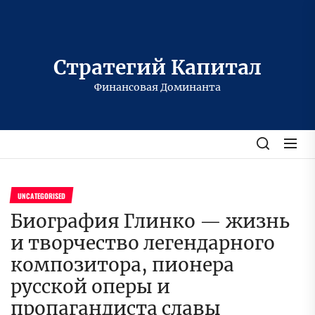
Перейти
к
содержимому
Стратегий Капитал
Финансовая Доминанта
UNCATEGORISED
Биография Глинко — жизнь
и творчество легендарного
композитора, пионера
русской оперы и
пропагандиста славы