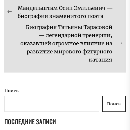
Навигация
Мандельштам Осип Эмильевич —
по
Предыдущая
биография знаменитого поэта
записям
запись:
Биография Татьяны Тарасовой
— легендарной тренерши,
оказавшей огромное влияние на
Сл
развитие мирового фигурного
за
катания
Поиск
Поиск
ПОСЛЕДНИЕ ЗАПИСИ