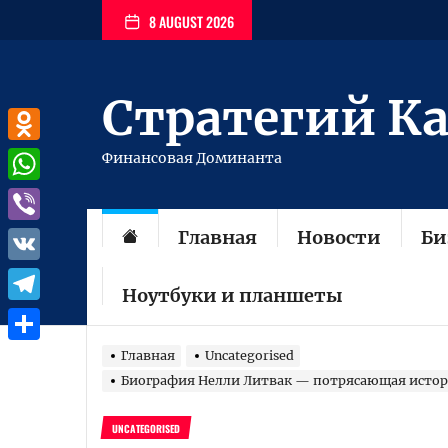
Перейти
8 AUGUST 2026
к
содержимому
Стратегий К
Odnoklassniki
Финансовая Доминанта
WhatsApp
Главная
Новости
Би
Viber
VK
Ноутбуки и планшеты
Telegram
Отправить
Главная
Uncategorised
Биография Нелли Литвак — потрясающая истори
UNCATEGORISED