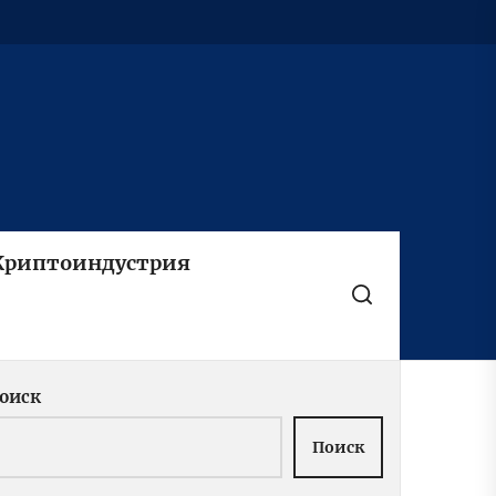
Криптоиндустрия
оиск
а
Поиск