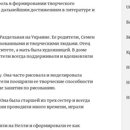
роль в формировании творческого
U
к дальнейшим достижениям в литературе и
Б
Раздельная на Украине. Ее родители, Семен
Б
азованными и творческими людьми. Отец
итете, а мать была художницей. В доме
К
ители всегда поддерживали и вдохновляли
Н
у. Она часто рисовала и моделировала
тели поощряли ее творческие способности
Н
ые занятия по рисованию.
Н
Она была старшей из трех сестер и всегда
 они проводили много времени, играли
яли на Нелли и сформировали ее как