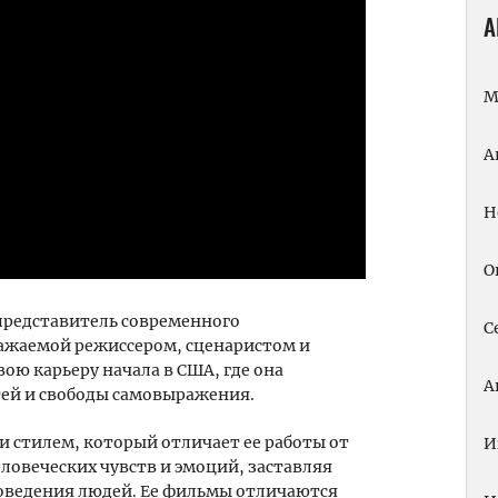
А
М
А
Н
О
представитель современного
С
важаемой режиссером, сценаристом и
вою карьеру начала в США, где она
А
ей и свободы самовыражения.
и стилем, который отличает ее работы от
И
еловеческих чувств и эмоций, заставляя
поведения людей. Ее фильмы отличаются