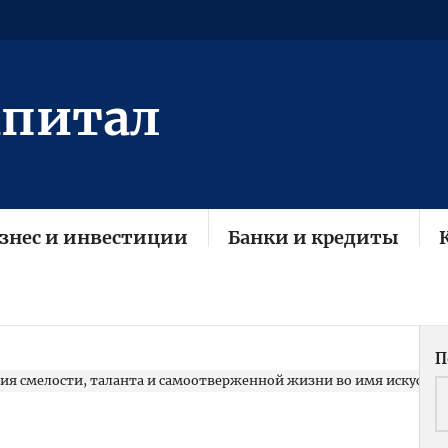
апитал
знес и инвестиции
Банки и кредиты
П
я смелости, таланта и самоотверженной жизни во имя искусств