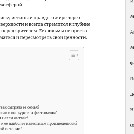
И
мосферой.
М
иску истины и правды о мире через
оверхности и всегда стремится к глубине
 перед зрителем. Ее фильмы не просто
А
маться и пересмотреть свои ценности.
М
Ф
Я
Д
вак сыграла ее семья?
Н
вак в конкурсах и фестивалях?
 Нелли Литвак?
 к ее наиболее известным произведениям?
О
кой истории?