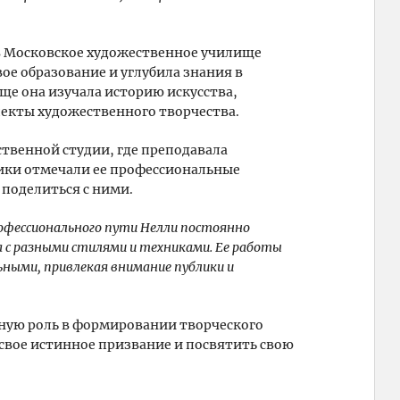
в Московское художественное училище
ое образование и углубила знания в
ище она изучала историю искусства,
екты художественного творчества.
ственной студии, где преподавала
ики отмечали ее профессиональные
 поделиться с ними.
рофессионального пути Нелли постоянно
а с разными стилями и техниками. Ее работы
ьными, привлекая внимание публики и
жную роль в формировании творческого
свое истинное призвание и посвятить свою