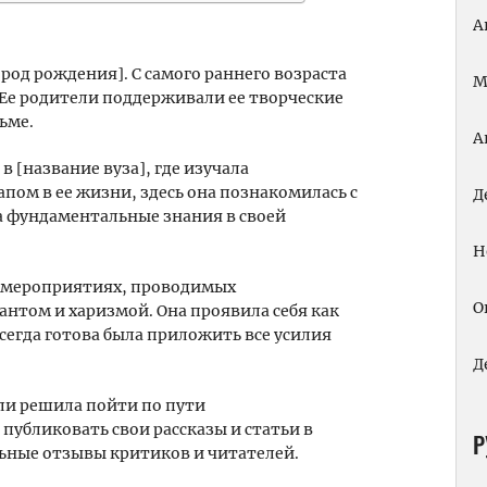
А
ород рождения]. С самого раннего возраста
М
. Ее родители поддерживали ее творческие
ьме.
А
 [название вуза], где изучала
апом в ее жизни, здесь она познакомилась с
Д
 фундаментальные знания в своей
Н
в мероприятиях, проводимых
О
антом и харизмой. Она проявила себя как
сегда готова была приложить все усилия
Д
ли решила пойти по пути
публиковать свои рассказы и статьи в
Р
ьные отзывы критиков и читателей.