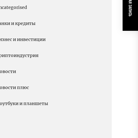
СЛЕДУЮЩАЯ ЗАПИСЬ
ncategorised
анки и кредиты
изнес и инвестиции
риптоиндустрия
овости
овости плюс
оутбуки и планшеты