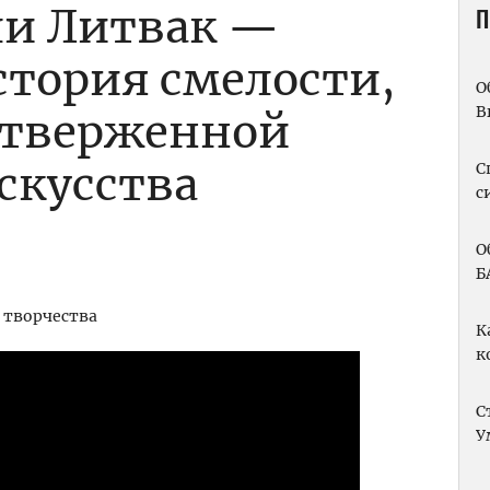
ли Литвак —
П
тория смелости,
О
В
отверженной
скусства
С
с
О
Б
К
к
С
У