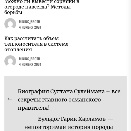
Можно ли вывести сорняки в
огороде навсегда? Методы
борьбы
MINING_BROTH
4 НОЯБРЯ 2024
Как рассчитать объем
теплоносителя в системе
отопления
MINING_BROTH
4 НОЯБРЯ 2024
Навигация
Биография Султана Сулеймана – все
по
секреты главного османского
Предыдущая
записям
правителя!
запись:
Бульдог Гарик Харламов —
неповторимая история породы