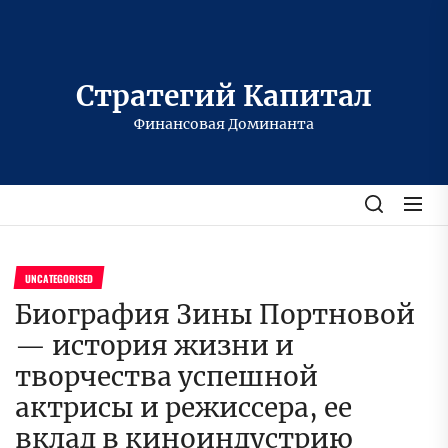
Перейти
к
содержимому
Стратегий Капитал
Финансовая Доминанта
UNCATEGORISED
Биография Зины Портновой
— история жизни и
творчества успешной
актрисы и режиссера, ее
вклад в киноиндустрию