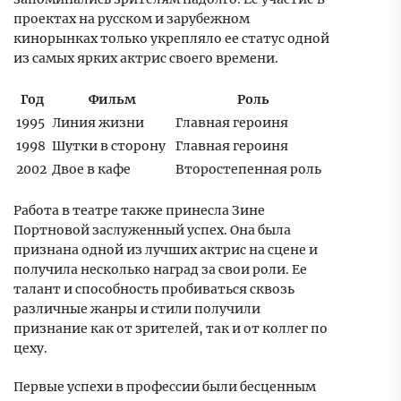
проектах на русском и зарубежном
кинорынках только укрепляло ее статус одной
из самых ярких актрис своего времени.
Год
Фильм
Роль
1995
Линия жизни
Главная героиня
1998
Шутки в сторону
Главная героиня
2002
Двое в кафе
Второстепенная роль
Работа в театре также принесла Зине
Портновой заслуженный успех. Она была
признана одной из лучших актрис на сцене и
получила несколько наград за свои роли. Ее
талант и способность пробиваться сквозь
различные жанры и стили получили
признание как от зрителей, так и от коллег по
цеху.
Первые успехи в профессии были бесценным