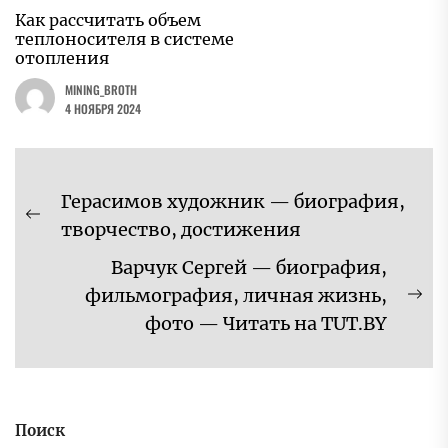
Как рассчитать объем
теплоносителя в системе
отопления
MINING_BROTH
4 НОЯБРЯ 2024
Навигация
Герасимов художник — биография,
по
Предыдущая
творчество, достижения
записям
запись:
Варчук Сергей — биография,
фильмография, личная жизнь,
Сл
фото — Читать на TUT.BY
за
Поиск