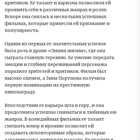
критиков. Ее талант и харизма позволили ей
проявить себя в различных жанрах и ролях.
Вскоре она снялась в нескольких успешных
фильмах, которые принесли ей признание и
популярность.
Одним из первых ее значительных успехов
была роль в драме «Линия жизни», где она
сыграла главную героиню. Ее умение передать
эмоции и глубину переживаний персонажа
поразило зрителей и критиков. Фильм был
высоко оценен, а Зина Портнова получила
первую номинацию на престижную
кинонаграду.
Впоследствии ее карьера шла в гору, и она
продолжила успешно сниматься в любимых ею
жанрах. В комедийных фильмах ее талант
смешать юмор и иронию позволял ей
создавать неповторимые образы, которые
запоминались зрителям надолго. Ее участие в