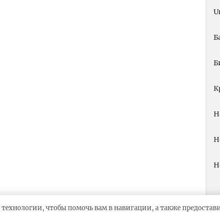
U
Б
Б
К
Н
Н
Н
 технологии, чтобы помочь вам в навигации, а также предоста