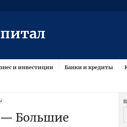
апитал
знес и инвестиции
Банки и кредиты
ы
П
 — Большие