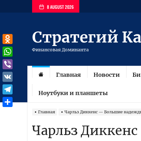
Перейти
8 AUGUST 2026
к
содержимому
Стратегий К
Odnoklassniki
Финансовая Доминанта
WhatsApp
Главная
Новости
Би
Viber
VK
Ноутбуки и планшеты
Telegram
Отправить
Главная
Чарльз Диккенс — Большие надежд
Чарльз Диккенс