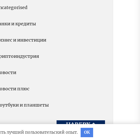
ncategorised
анки и кредиты
изнес и инвестиции
риптоиндустрия
овости
овости плюс
оутбуки и планшеты
НАВЕРХ
↑
вить лучший пользовательский опыт.
OK