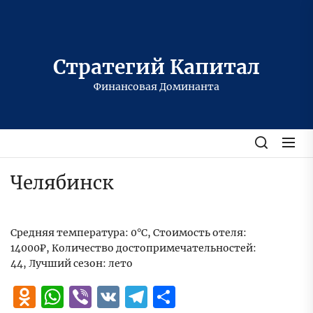
Перейти
к
содержимому
Стратегий Капитал
Финансовая Доминанта
Челябинск
Средняя температура: 0°C, Стоимость отеля:
14000₽, Количество достопримечательностей:
44, Лучший сезон: лето
Odnoklassniki
WhatsApp
Viber
VK
Telegram
Отправить