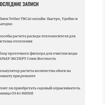
ОСЛЕДНИЕ ЗАПИСИ
бмен Tether TRC20 онлайн: Быстро, Удобно и
ыгодно
пособы расчета расхода теплоносителя для
истемы отопления
бзор проточного фильтра для очистки воды
АРЬЕР ЭКСПЕРТ Слим Жесткость
алькулятор расчета количества обоев на
омнату при ремонте
тоит ли приобретать садовый опрыскиватель
мница ОЭ 8л МИНИ