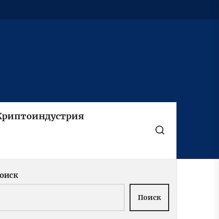
Криптоиндустрия
оиск
Поиск