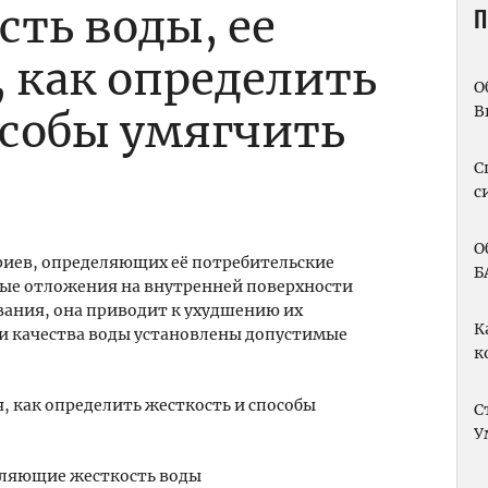
сть воды, ее
П
 как определить
О
В
особы умягчить
С
с
О
риев, определяющих её потребительские
Б
ные отложения на внутренней поверхности
ания, она приводит к ухудшению их
К
и качества воды установлены допустимые
к
С
У
еляющие жесткость воды