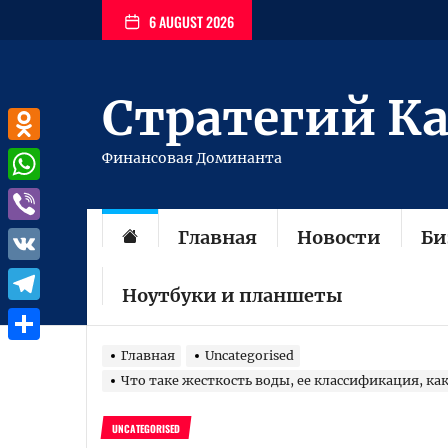
Перейти
6 AUGUST 2026
к
содержимому
Стратегий К
Odnoklassniki
Финансовая Доминанта
WhatsApp
Главная
Новости
Би
Viber
VK
Ноутбуки и планшеты
Telegram
Отправить
Главная
Uncategorised
Что таке жесткость воды, ее классификация, ка
UNCATEGORISED