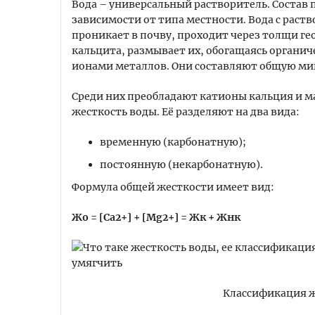
Вода – универсальный растворитель. Состав
зависимости от типа местности. Вода с раст
проникает в почву, проходит через толщи ге
кальцита, размывает их, обогащаясь орган
ионами металлов. Они составляют общую ми
Среди них преобладают катионы кальция и м
жесткость воды. Её разделяют на два вида:
временную (карбонатную);
постоянную (некарбонатную).
Формула общей жесткости имеет вид:
Жо = [Ca2+] + [Mg2+] = Жк + Жнк
Классификация 