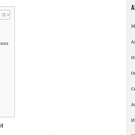
А
М
А
виях
Н
О
С
А
И
и