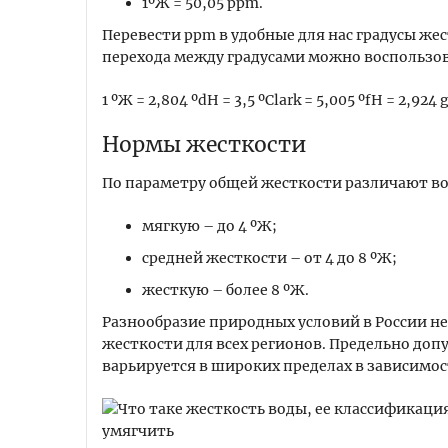
1ºЖ = 50,05 ppm.
Перевести ррm в удобные для нас градусы ж
перехода между градусами можно воспользо
1 ºЖ = 2,804 ºdH = 3,5 ºClark = 5,005 ºfH = 2,924
Нормы жесткости
По параметру общей жесткости различают во
мягкую – до 4 ºЖ;
средней жесткости – от 4 до 8 ºЖ;
жесткую – более 8 ºЖ.
Разнообразие природных условий в России н
жесткости для всех регионов. Предельно доп
варьируется в широких пределах в зависимос