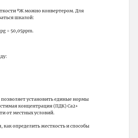
есткости ºЖ можно конвертером. Для
ваться шкалой:
 gpg = 50,05ppm.
ду:
е позволяет установить единые нормы
устимая концентрация (ПДК) Са2+
ти от местных условий.