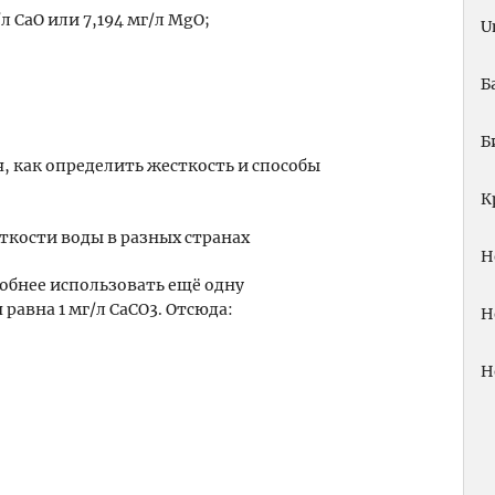
/л СаО или 7,194 мг/л MgO;
U
Б
Б
К
кости воды в разных странах
Н
обнее использовать ещё одну
равна 1 мг/л СаСО3. Отсюда:
Н
Н