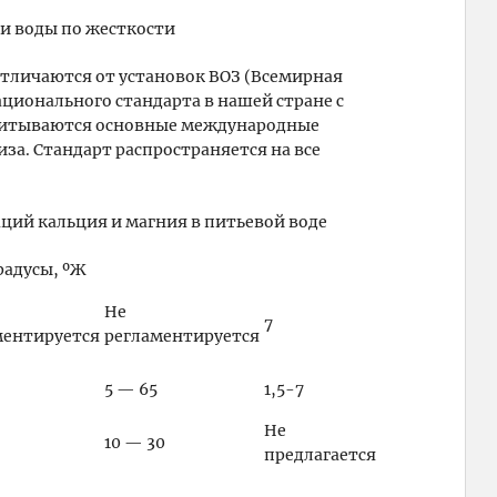
и воды по жесткости
отличаются от установок ВОЗ (Всемирная
ационального стандарта в нашей стране с
м учитываются основные международные
за. Стандарт распространяется на все
ций кальция и магния в питьевой воде
радусы, ºЖ
Не
7
ментируется
регламентируется
5 — 65
1,5-7
Не
10 — 30
предлагается