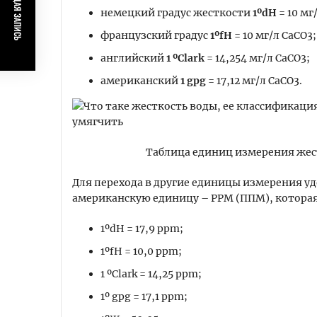
ПРЕДЫДУЩАЯ ЗАПИСЬ
немецкий градус жесткости
1ºdH
= 10 мг
французский градус
1ºfH
= 10 мг/л СаСО3;
английский
1 ºClark
= 14,254 мг/л СаСО3;
американский
1 gpg
= 17,12 мг/л СаСО3.
Таблица единиц измерения жест
Для перехода в другие единицы измерения уд
американскую единицу – PPM (ППМ), которая 
1ºdH = 17,9 ppm;
1ºfH = 10,0 ppm;
1 ºClark = 14,25 ppm;
1º gpg = 17,1 ppm;