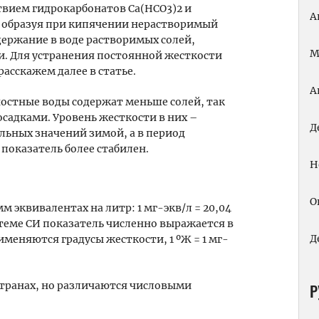
твием гидрокарбонатов Ca(HCO3)2 и
А
а, образуя при кипячении нерастворимый
держание в воде растворимых солей,
М
. Для устранения постоянной жесткости
асскажем далее в статье.
А
остные воды содержат меньше солей, так
адками. Уровень жесткости в них –
Д
льных значений зимой, а в период
показатель более стабилен.
Н
О
 эквивалентах на литр: 1 мг-экв/л = 20,04
стеме СИ показатель численно выражается в
Д
именяются градусы жесткости, 1 ºЖ = 1 мг-
странах, но различаются числовыми
Р