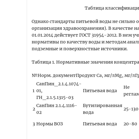
Таблица классификаци
Однако стандарты питьевой воды не сильно 
организация здравоохранения). В качестве н
01.01.2014 действует ГОСТ 31954-2012. В не
нормативы по качеству воды и методам анали
подземные и поверхностные источники.
Таблица 1. Нормативные значения концентра
№Норм. документПродукт Са, мг/лMg, мг/лГ
СанПин_2.1.4.1074-
Не
1
01,
Питьевая вода
регла
ГН_2.1.5.1315-03
СанПин 2.1.4.1116-
Бутилированная
2
25-130
02
вода
3
Нормы ВОЗ
Питьевая вода
20-80