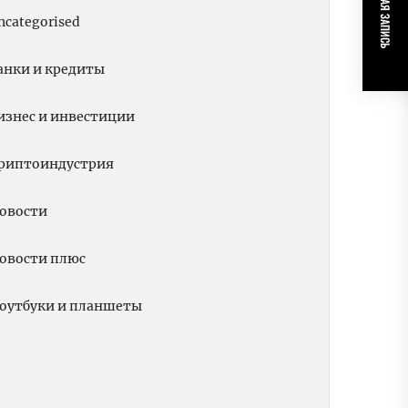
СЛЕДУЮЩАЯ ЗАПИСЬ
ncategorised
анки и кредиты
изнес и инвестиции
риптоиндустрия
овости
овости плюс
оутбуки и планшеты