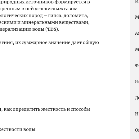
И
 природных источников формируется в
воренным в ней углекислым газом
ологических пород – гипса, доломита,
М
ическими и минеральными веществами,
нерализацию воды (
TDS
).
А
агния, их суммарное значение дает общую
М
Ф
Я
Д
Н
жесткости воды
О