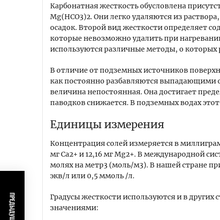
Карбонатная жесткость обусловлена присутс
Mg(HCO3)2. Они легко удаляются из раствор
осадок. Второй вид жесткости определяет со
которые невозможно удалить при нагревании
используются различные методы, о которых р
В отличие от подземных источников поверхн
как постоянно разбавляются выпадающими ос
величина непостоянная. Она достигает преде
паводков снижается. В подземных водах этот 
Единицы измерения
Концентрация солей измеряется в миллиграмм
мг Са2+ и 12,16 мг Мg2+. В международной си
молях на метр3 (моль/м3). В нашей стране пр
экв/л или 0,5 ммоль /л.
Градусы жесткости используются и в других 
значениями: