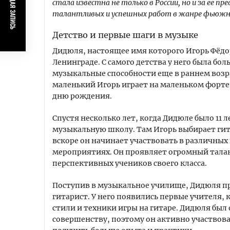
ПРЕДЫДУЩАЯ ЗАПИСЬ
стала известна не только в России, но и за ее пр
талантливых и успешных работ в жанре фьюжн
Детство и первые шаги в музыке
Дидюля, настоящее имя которого Игорь Фёдор
Ленинграде. С самого детства у него была бо
музыкальные способности еще в раннем возра
маленький Игорь играет на маленьком форте
дню рождения.
Спустя несколько лет, когда Дидюле было 11 
музыкальную школу. Там Игорь выбирает гита
вскоре он начинает участвовать в различны
мероприятиях. Он проявляет огромный талан
перспективных учеников своего класса.
Поступив в музыкальное училище, Дидюля п
гитарист. У него появились первые учителя,
стили и техники игры на гитаре. Дидюля был
совершенству, поэтому он активно участвова