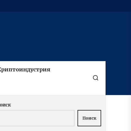
Криптоиндустрия
оиск
Поиск