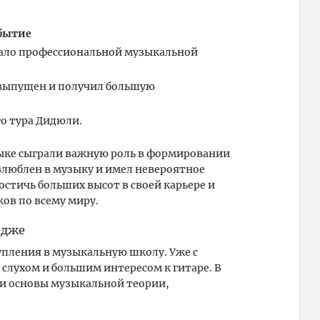
бытие
чало профессиональной музыкальной
выпущен и получил большую
о тура Дидюли.
зыке сыграли важную роль в формировании
влюблен в музыку и имел невероятное
остичь больших высот в своей карьере и
ов по всему миру.
едже
упления в музыкальную школу. Уже с
слухом и большим интересом к гитаре. В
о и основы музыкальной теории,