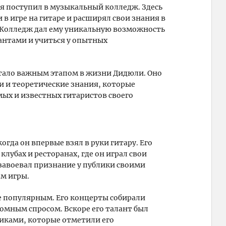
 поступил в музыкальный колледж. Здесь
в игре на гитаре и расширял свои знания в
 Колледж дал ему уникальную возможность
антами и учиться у опытных
стало важным этапом в жизни Дидюли. Оно
и и теоретические знания, которые
мых и известных гитаристов своего
гда он впервые взял в руки гитару. Его
лубах и ресторанах, где он играл свои
завоевал признание у публики своими
м игры.
е популярным. Его концерты собирали
ромным спросом. Вскоре его талант был
иками, которые отметили его