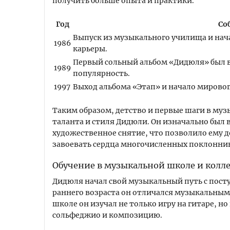
получить больше опыта и практики.
Год
Со
Выпуск из музыкального училища и на
1986
карьеры.
Первый сольный альбом «Дидюля» был 
1989
популярность.
1997
Выход альбома «Этап» и начало мировог
Таким образом, детство и первые шаги в му
таланта и стиля Дидюли. Он изначально был 
художественное снятие, что позволило ему д
завоевать сердца многочисленных поклонник
Обучение в музыкальной школе и колл
Дидюля начал свой музыкальный путь с пост
раннего возраста он отличался музыкальным 
школе он изучал не только игру на гитаре, н
сольфеджио и композицию.