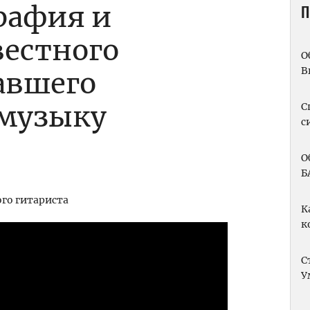
рафия и
П
естного
О
В
давшего
музыку
С
с
О
Б
К
к
С
У