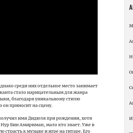
А
М
А
Н
О
однако среди них отдельное место занимает
С
канта стало нарицательным для жанра
ыки, благодаря уникальному стилю
А
 он приносит на сцену.
получил имя Дидюля при рождении, хотя
И
Нур Бин Амириман, мало кто знает. Уже в
страсть к музыке и игре на гитаре. Его