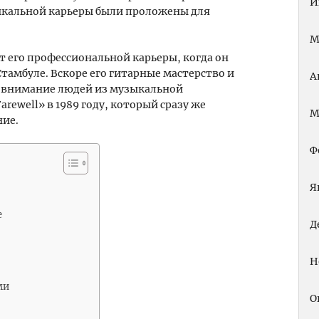
И
ыкальной карьеры были проложены для
М
т его профессиональной карьеры, когда он
Стамбуле. Вскоре его гитарные мастерство и
А
 внимание людей из музыкальной
ewell» в 1989 году, который сразу же
М
ние.
Ф
Я
е
Д
Н
ми
О