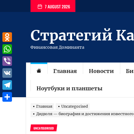
Перейти
7 AUGUST 2026
к
содержимому
Стратегий К
Odnoklassniki
Финансовая Доминанта
WhatsApp
Главная
Новости
Би
Viber
VK
Ноутбуки и планшеты
Telegram
Отправить
Главная
Uncategorised
Дидюля — биография и достижения известного
UNCATEGORISED