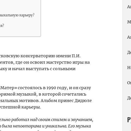
А
зыкальную карьеру?
М
ля?
А
Д
осковскую консерваторию имени П.И.
нтов, где он освоил мастерство игры на
Н
зыку и начал выступать с сольными
О
атер» состоялось в 1990 году, и он сразу
оримой музыкой, в которой сочетались
Д
нальных мотивов. Альбом принес Дидюле
успешной карьеры.
Р
льно работал над своим стилем и звучанием,
 была неповторима и уникальна. Его музыка