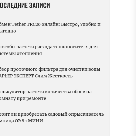
ОСЛЕДНИЕ ЗАПИСИ
бмен Tether TRC20 онлайн: Быстро, Удобно и
ыгодно
пособы расчета расхода теплоносителя для
истемы отопления
бзор проточного фильтра для очистки воды
АРЬЕР ЭКСПЕРТ Слим Жесткость
алькулятор расчета количества обоев на
омнату при ремонте
тоит ли приобретать садовый опрыскиватель
мница ОЭ 8л МИНИ