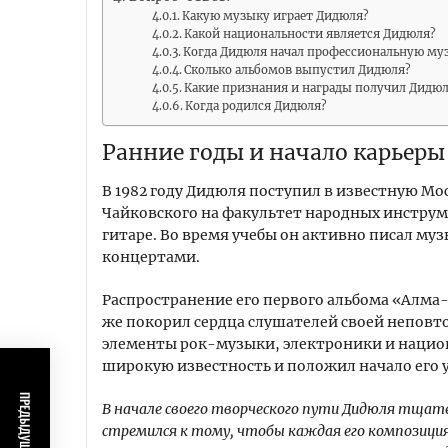
Какую музыку играет Дидюля?
Какой национальности является Дидюля?
Когда Дидюля начал профессиональную му
Сколько альбомов выпустил Дидюля?
Какие признания и награды получил Дидю
Когда родился Дидюля?
Ранние годы и начало карьеры
В 1982 году Дидюля поступил в известную М
Чайковского на факультет народных инструме
гитаре. Во время учебы он активно писал му
концертами.
Распространение его первого альбома «Алма-М
же покорил сердца слушателей своей неповт
элементы рок-музыки, электроники и нацио
широкую известность и положил начало его 
В начале своего творческого пути Дидюля тщате
стремился к тому, чтобы каждая его композиция