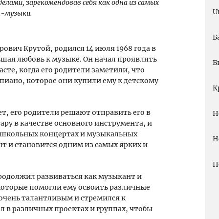
еделами, зарекомендовав себя как одна из самых
U
-музыки.
Б
ович Крутой, родился 14 июля 1968 года в
льшая любовь к музыке. Он начал проявлять
Б
сте, когда его родители заметили, что
пиано, которое они купили ему к детскому
К
лет, его родители решают отправить его в
Н
ру в качестве основного инструмента, и
х школьных концертах и музыкальных
Н
т и становится одним из самых ярких и
Н
родолжил развиваться как музыкант и
 которые помогли ему освоить различные
 очень талантливым и стремился к
л в различных проектах и группах, чтобы