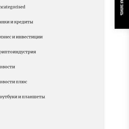
СЛЕДУЮЩАЯ ЗАПИСЬ
ncategorised
анки и кредиты
изнес и инвестиции
риптоиндустрия
овости
овости плюс
оутбуки и планшеты