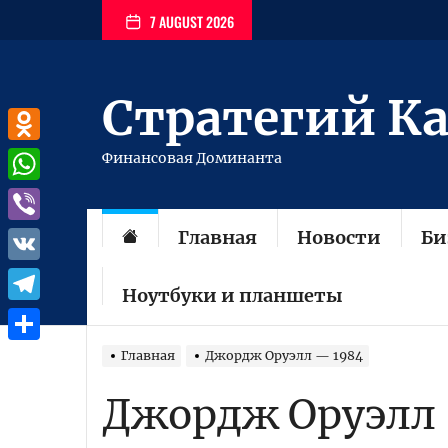
Перейти
7 AUGUST 2026
к
содержимому
Стратегий К
Odnoklassniki
Финансовая Доминанта
WhatsApp
Главная
Новости
Би
Viber
VK
Ноутбуки и планшеты
Telegram
Отправить
Главная
Джордж Оруэлл — 1984
Джордж Оруэлл 