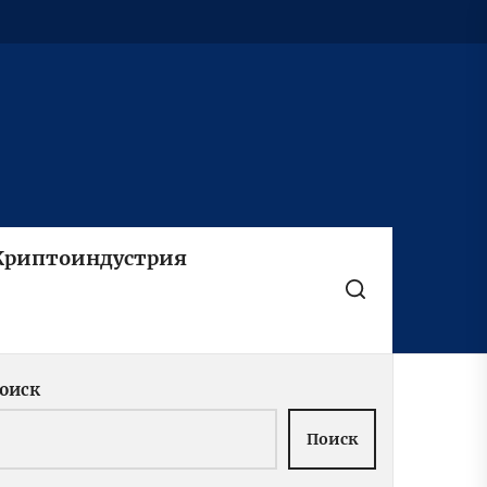
Криптоиндустрия
оиск
Поиск