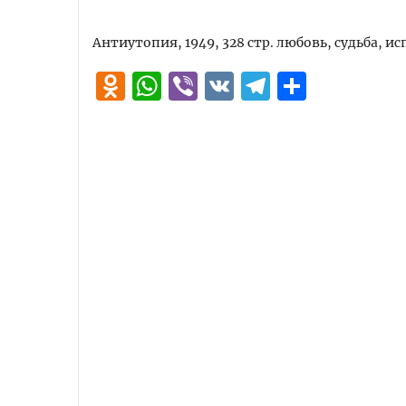
Антиутопия, 1949, 328 стр. любовь, судьба, и
Odnoklassniki
WhatsApp
Viber
VK
Telegra
Отпра