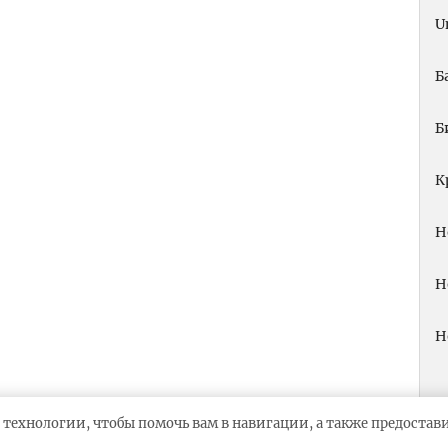
U
Б
Б
К
Н
Н
Н
 технологии, чтобы помочь вам в навигации, а также предоста