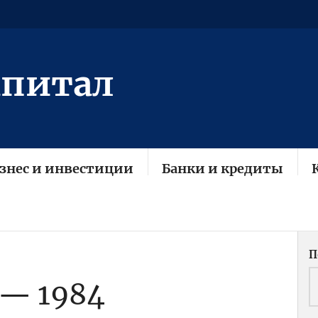
апитал
знес и инвестиции
Банки и кредиты
П
— 1984