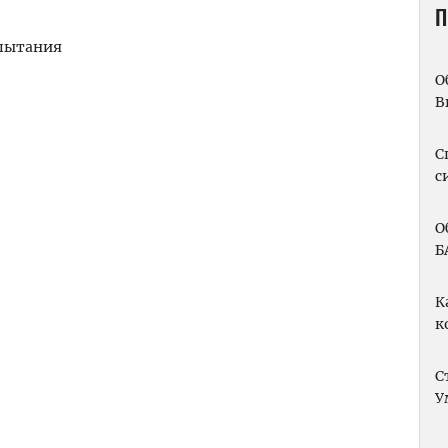
П
спытания
О
m
вить
В
С
с
О
Б
К
к
С
У