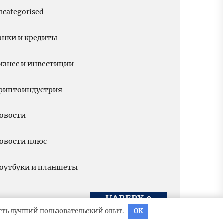
ncategorised
анки и кредиты
изнес и инвестиции
риптоиндустрия
овости
овости плюс
оутбуки и планшеты
НАВЕРХ
↑
вить лучший пользовательский опыт.
OK