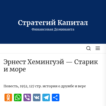
Перейти
к
содержимому
Стратегий Капитал
Финансовая Доминанта
Эрнест Хемингуэй — Старик
и море
Повесть, 1952, 127 стр. история о дружбе и вере
Odnoklassniki
WhatsApp
Viber
VK
Telegram
Отправить