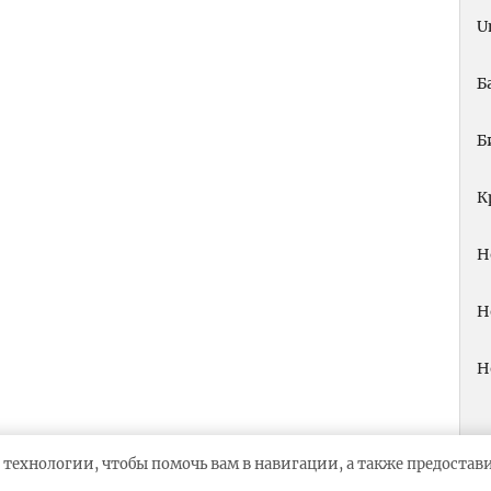
U
Б
Б
К
Н
Н
Н
 технологии, чтобы помочь вам в навигации, а также предоста