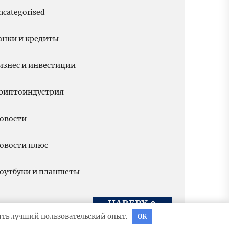
ncategorised
анки и кредиты
изнес и инвестиции
риптоиндустрия
овости
овости плюс
оутбуки и планшеты
НАВЕРХ
↑
вить лучший пользовательский опыт.
OK