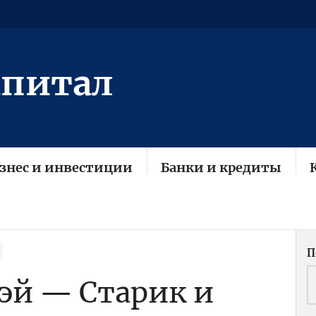
апитал
знес и инвестиции
Банки и кредиты
П
эй — Старик и