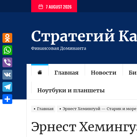
Перейти
7 AUGUST 2026
к
содержимому
Стратегий К
Odnoklassniki
Финансовая Доминанта
WhatsApp
Главная
Новости
Би
Viber
VK
Ноутбуки и планшеты
Telegram
Отправить
Главная
Эрнест Хемингуэй — Старик и море
Эрнест Хемингу