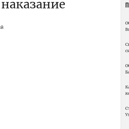
 наказание
П
О
ий
В
m
вить
С
с
О
Б
К
к
С
У