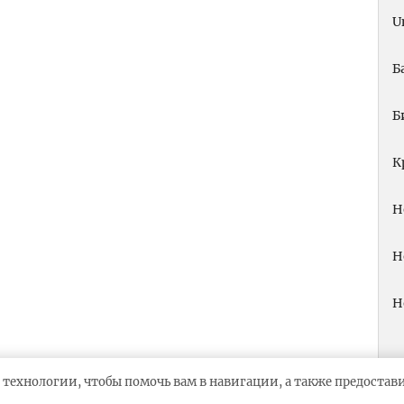
U
Б
Б
К
Н
Н
Н
 технологии, чтобы помочь вам в навигации, а также предоста