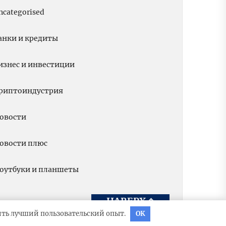
ncategorised
анки и кредиты
изнес и инвестиции
риптоиндустрия
овости
овости плюс
оутбуки и планшеты
НАВЕРХ
↑
вить лучший пользовательский опыт.
OK