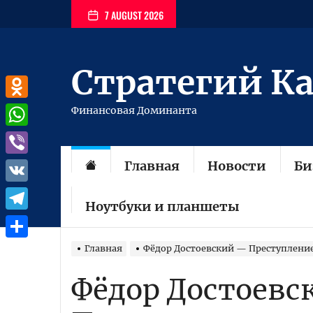
Перейти
7 AUGUST 2026
к
содержимому
Стратегий К
Odnoklassniki
Финансовая Доминанта
WhatsApp
Главная
Новости
Би
Viber
VK
Ноутбуки и планшеты
Telegram
Отправить
Главная
Фёдор Достоевский — Преступление
Фёдор Достоевс