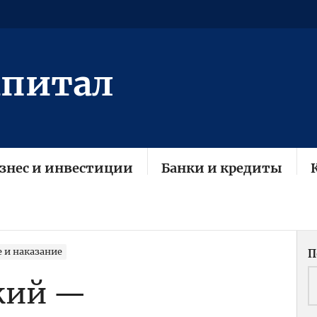
апитал
знес и инвестиции
Банки и кредиты
 и наказание
П
кий —