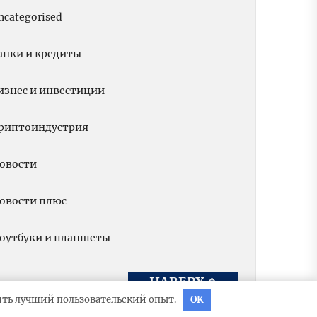
ncategorised
анки и кредиты
изнес и инвестиции
риптоиндустрия
овости
овости плюс
оутбуки и планшеты
НАВЕРХ
↑
вить лучший пользовательский опыт.
OK