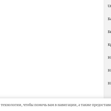
U
Б
Б
К
Н
Н
Н
 технологии, чтобы помочь вам в навигации, а также предоста