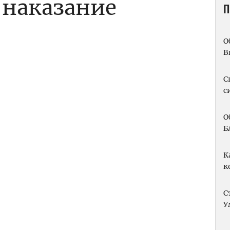
 наказание
П
О
В
m
вить
С
с
О
Б
К
к
С
У