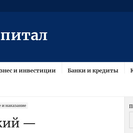
апитал
знес и инвестиции
Банки и кредиты
 и наказание
П
кий —