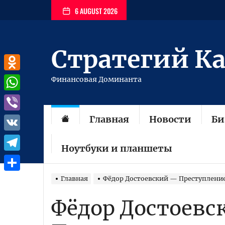
Перейти
6 AUGUST 2026
к
содержимому
Стратегий К
Odnoklassniki
Финансовая Доминанта
WhatsApp
Главная
Новости
Би
Viber
VK
Ноутбуки и планшеты
Telegram
Отправить
Главная
Фёдор Достоевский — Преступление
Фёдор Достоевс