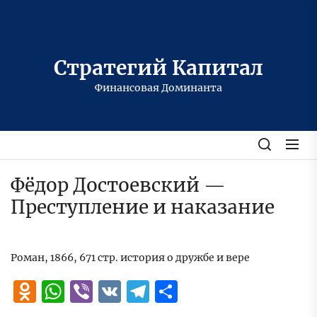
Перейти
к
содержимому
Стратегий Капитал
Финансовая Доминанта
Фёдор Достоевский —
Преступление и наказание
Роман, 1866, 671 стр. история о дружбе и вере
Odnoklassniki
WhatsApp
Viber
VK
Telegram
Отправить