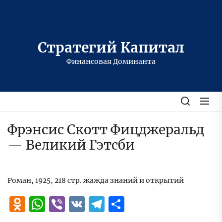
Перейти
к
содержимому
Стратегий Капитал
Финансовая Доминанта
Фрэнсис Скотт Фицджеральд
— Великий Гэтсби
Роман, 1925, 218 стр. жажда знаний и открытий
Odnoklassniki
WhatsApp
Viber
VK
Telegram
Отправить