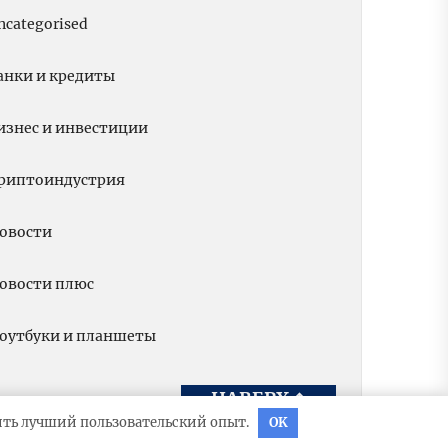
ncategorised
анки и кредиты
изнес и инвестиции
риптоиндустрия
овости
овости плюс
оутбуки и планшеты
НАВЕРХ
↑
вить лучший пользовательский опыт.
OK