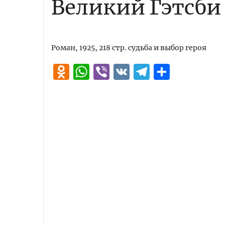
Великий Гэтсби
Роман, 1925, 218 стр. судьба и выбор героя
Odnoklassniki
WhatsApp
Viber
VK
Telegra
Отпра