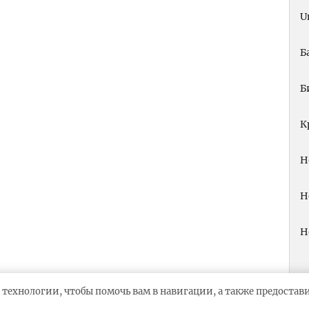
U
Б
Б
К
Н
Н
Н
 технологии, чтобы помочь вам в навигации, а также предоста