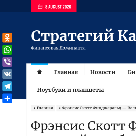
Перейти
8 AUGUST 2026
к
содержимому
Стратегий К
Odnoklassniki
Финансовая Доминанта
WhatsApp
Главная
Новости
Би
Viber
VK
Ноутбуки и планшеты
Telegram
Отправить
Главная
Фрэнсис Скотт Фицджеральд — Вел
Фрэнсис Скотт