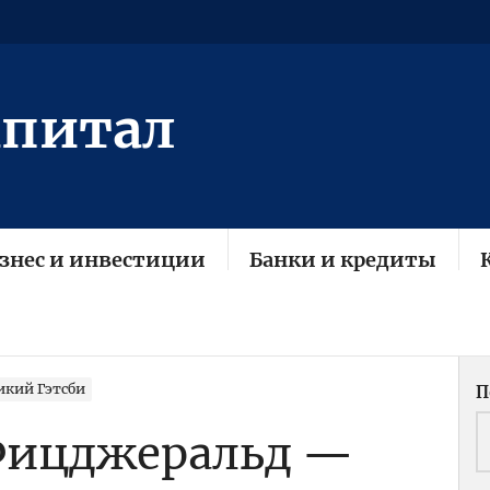
апитал
знес и инвестиции
Банки и кредиты
икий Гэтсби
П
 Фицджеральд —