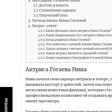
Биография Гогаевой Нины
Детство и юность
Становление карьеры
Творческий путь
Личная жизнь Нины Гогаевой
Вопрос-ответ:
Какие фильмы сняла актриса Нина Гогаева?
Какая национальность у актрисы Нины Гог
Когда родилась Нина Гогаева?
Что известно о личной жизни Нины Гогаев
Какую актрису считают лучшей коллегой Н
Какая актриса является героиней статьи?
Какие сведения о биографии Гогаевой Нин
Актриса Гогаева Нина
Нина начала свою карьеру актрисы в театре, г
вызывала восторг у зрителей. Затем она пер
нескольких известных фильмах, которые ста
профессионализм позволяют ей создавать ярк
минут просмотра.
Гогаева Нина придает каждому своему персон