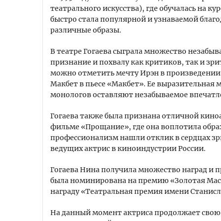
театрального искусства), где обучалась на кур
быстро стала популярной и узнаваемой благ
различные образы.
В театре Гогаева сыграла множество незабыв
признание и похвалу как критиков, так и зри
можно отметить мечту Ирэн в произведении
Макбет в пьесе «Макбет». Ее выразительная
монологов оставляют незабываемое впечатл
Гогаева также была признана отличной киноа
фильме «Прощание», где она воплотила образ
профессионализм нашли отклик в сердцах зри
ведущих актрис в киноиндустрии России.
Гогаева Нина получила множество наград и п
была номинирована на премию «Золотая Мас
награду «Театральная премия имени Станисла
На данный момент актриса продолжает свою