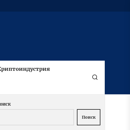
Криптоиндустрия
оиск
Поиск