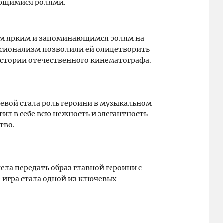
ающимися ролями.
оим ярким и запоминающимся ролям на
ессионализм позволили ей олицетворить
истории отечественного кинематографа.
евой стала роль героини в музыкальном
ил в себе всю нежность и элегантность
тво.
ела передать образ главной героини с
 игра стала одной из ключевых