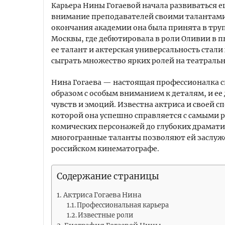
Карьера Нины Гогаевой начала развиваться ещ
внимание преподавателей своими талантами
окончания академии она была принята в тру
Москвы, где дебютировала в роли Оливии в пь
ее талант и актерская универсальность стал
сыграть множество ярких ролей на театральн
Нина Гогаева — настоящая профессионалка св
образом с особым вниманием к деталям, и ее
чувств и эмоций. Известна актриса и своей 
которой она успешно справляется с самыми
комических персонажей до глубоких драматич
многогранные таланты позволяют ей заслуже
российском кинематографе.
Содержание страницы
Актриса Гогаева Нина
Профессиональная карьера
Известные роли