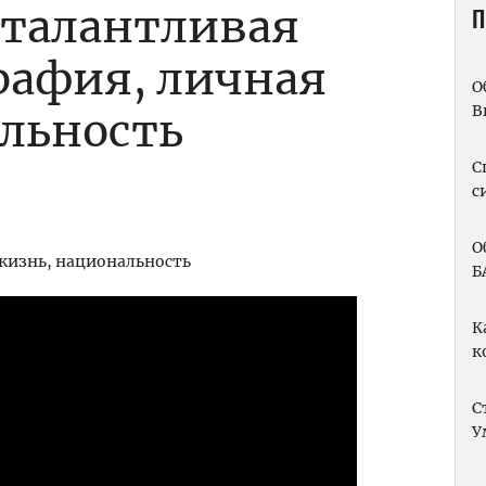
 талантливая
П
рафия, личная
О
В
льность
С
с
О
Б
К
к
С
У