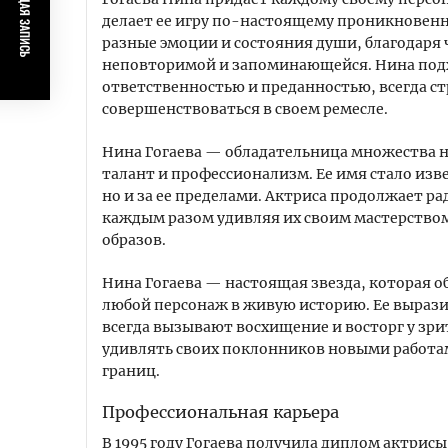
ПРЕДЫДУЩАЯ ЗАПИСЬ
делает ее игру по-настоящему проникновенн
разные эмоции и состояния души, благодаря 
неповторимой и запоминающейся. Нина подхо
ответственностью и преданностью, всегда ст
совершенствоваться в своем ремесле.
Нина Гогаева — обладательница множества н
талант и профессионализм. Ее имя стало изв
но и за ее пределами. Актриса продолжает р
каждым разом удивляя их своим мастерство
образов.
Нина Гогаева — настоящая звезда, которая 
любой персонаж в живую историю. Ее выраз
всегда вызывают восхищение и восторг у зри
удивлять своих поклонников новыми работами
границ.
Профессиональная карьера
В 1995 году Гогаева получила диплом актрис