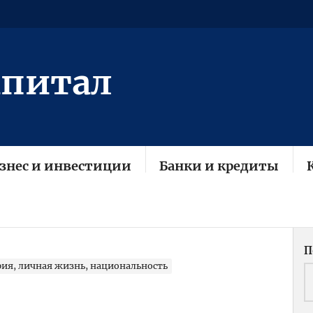
апитал
знес и инвестиции
Банки и кредиты
П
фия, личная жизнь, национальность