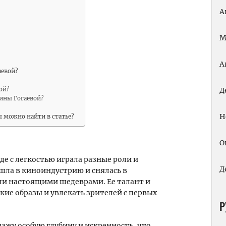
А
М
А
аевой?
ой?
Д
ины Гогаевой?
Н
ы можно найти в статье?
О
де с легкостью играла разные роли и
Д
ешла в киноиндустрию и снялась в
ли настоящими шедеврами. Ее талант и
ие образы и увлекать зрителей с первых
Р
ажу особую глубину и искренность, что