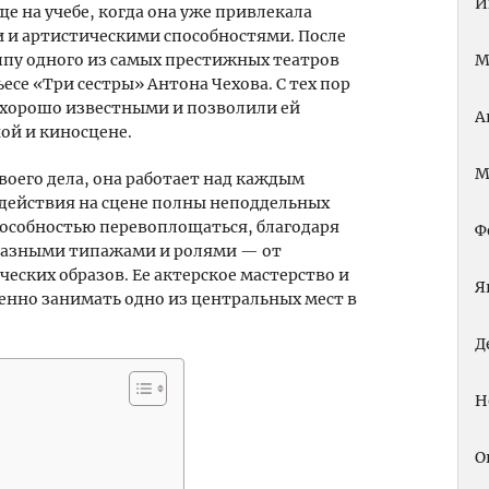
И
е на учебе, когда она уже привлекала
 и артистическими способностями. После
ппу одного из самых престижных театров
М
есе «Три сестры» Антона Чехова. С тех пор
и хорошо известными и позволили ей
А
ой и киносцене.
М
оего дела, она работает над каждым
 действия на сцене полны неподдельных
способностью перевоплощаться, благодаря
Ф
 разными типажами и ролями — от
еских образов. Ее актерское мастерство и
Я
нно занимать одно из центральных мест в
Д
Н
О