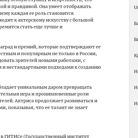
ой и правдивой. Она умеет отображать
U
чему каждая ее роль становится
дит к актерскому искусству с большой
Б
ремится стать еще лучше и
Б
аград и премий, которые подтверждают ее
естным и популярным не только в России,
К
адовать зрителей новыми работами, с
м и нестандартными подходами к созданию
Н
обладает уникальным даром превращать
Н
ительная игра и проникновенные роли
телей. Актриса продолжает развиваться и
Н
, показывая, что ее талант не знает
ы в ГИТИСе (Государственный институт