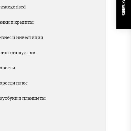
СЛЕДУЮЩАЯ ЗАПИСЬ
ncategorised
анки и кредиты
изнес и инвестиции
риптоиндустрия
овости
овости плюс
оутбуки и планшеты