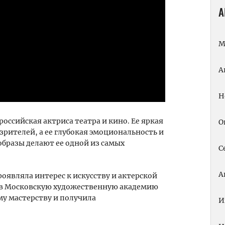
А
М
А
Н
оссийская актриса театра и кино. Ее яркая
О
рителей, а ее глубокая эмоциональность и
образы делают ее одной из самых
С
А
роявляла интерес к искусству и актерской
а в Московскую художественную академию
ому мастерству и получила
И