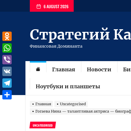
Перейти
6 AUGUST 2026
к
содержимому
Стратегий К
Odnoklassniki
Финансовая Доминанта
WhatsApp
Главная
Новости
Би
Viber
VK
Ноутбуки и планшеты
Telegram
Отправить
Главная
Uncategorised
Гогаева Нина — талантливая актриса — биогра
UNCATEGORISED