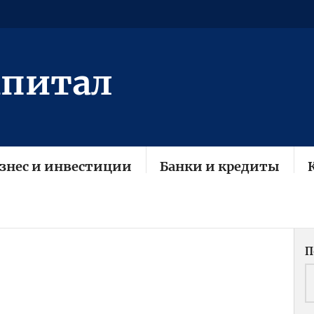
апитал
знес и инвестиции
Банки и кредиты
П