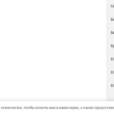
U
Б
Б
К
Н
Н
Н
 технологии, чтобы помочь вам в навигации, а также предоста