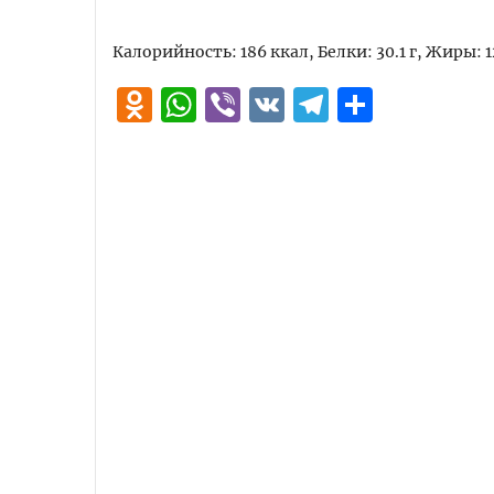
Калорийность: 186 ккал, Белки: 30.1 г, Жиры: 12
Odnoklassniki
WhatsApp
Viber
VK
Telegra
Отпра