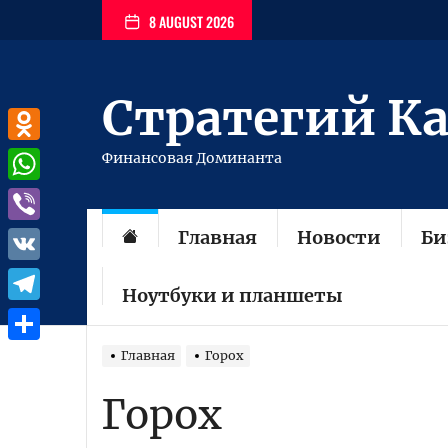
Перейти
8 AUGUST 2026
к
содержимому
Стратегий К
Odnoklassniki
Финансовая Доминанта
WhatsApp
Главная
Новости
Би
Viber
VK
Ноутбуки и планшеты
Telegram
Отправить
Главная
Горох
Горох