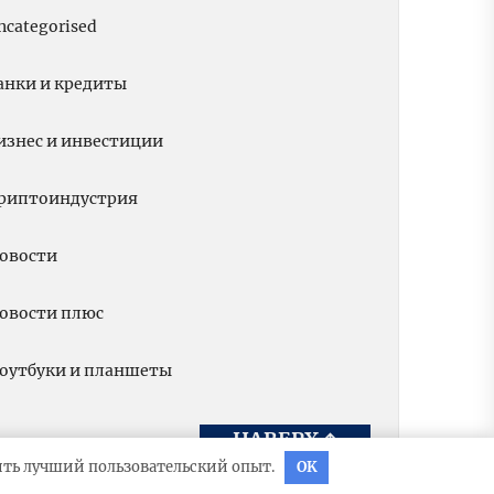
ncategorised
анки и кредиты
изнес и инвестиции
риптоиндустрия
овости
овости плюс
оутбуки и планшеты
НАВЕРХ
↑
вить лучший пользовательский опыт.
OK