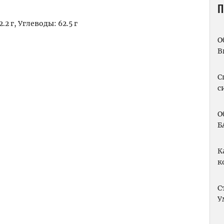
П
.2 г, Углеводы: 62.5 г
О
m
вить
В
С
с
О
Б
К
к
С
У