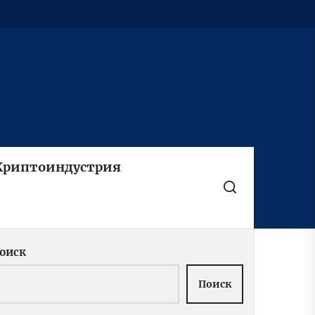
Криптоиндустрия
оиск
Поиск