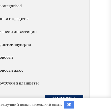
ncategorised
анки и кредиты
изнес и инвестиции
риптоиндустрия
овости
овости плюс
оутбуки и планшеты
НАВЕРХ
↑
вить лучший пользовательский опыт.
OK