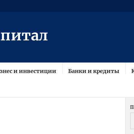
апитал
знес и инвестиции
Банки и кредиты
П