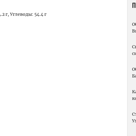
П
2 г, Углеводы: 54.4 г
О
m
вить
В
С
с
О
Б
К
к
С
У