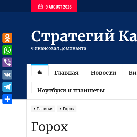
Перейти
9 AUGUST 2026
к
содержимому
Стратегий К
Odnoklassniki
Финансовая Доминанта
WhatsApp
Главная
Новости
Би
Viber
VK
Ноутбуки и планшеты
Telegram
Отправить
Главная
Горох
Горох