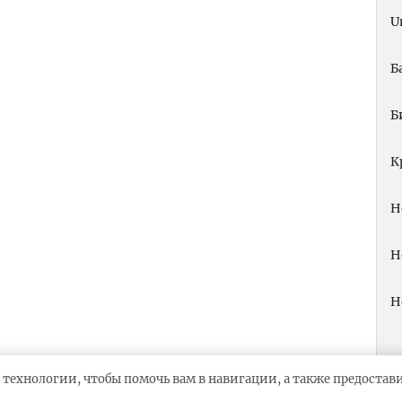
U
Б
Б
К
Н
Н
Н
 технологии, чтобы помочь вам в навигации, а также предоста