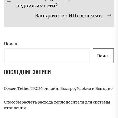
по
Предыдущая
недвижимости?
записям
запись:
Банкротство ИП с долгами
Сл
за
Поиск
Поиск
ПОСЛЕДНИЕ ЗАПИСИ
Обмен Tether TRC20 онлайн: Быстро, Удобно и Выгодно
Способы расчета расхода теплоносителя для системы
отопления