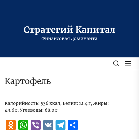
Перейти
к
содержимому
Стратегий Капитал
Финансовая Доминанта
Картофель
Калорийность: 536 ккал, Белки: 21.4 г, Жиры:
49.6 г, Углеводы: 68.0 г
Odnoklassniki
WhatsApp
Viber
VK
Telegram
Отправить