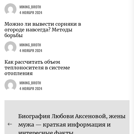
MINING_BROTH
4 НОЯБРЯ 2024
Можно ли вывести сорняки в
огороде навсегда? Методы
борьбы
MINING_BROTH
4 НОЯБРЯ 2024
Как рассчитать объем
теплоносителя в системе
отопления
MINING_BROTH
4 НОЯБРЯ 2024
Навигация
Биография Любови Аксеновой, жены
по
мужа — краткая информация и
Предыдущая
записям
интересные факты