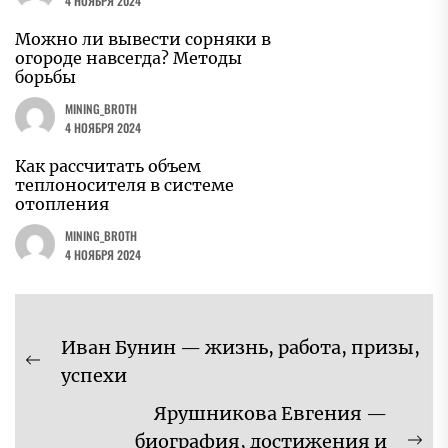
4 НОЯБРЯ 2024
Можно ли вывести сорняки в
огороде навсегда? Методы
борьбы
MINING_BROTH
4 НОЯБРЯ 2024
Как рассчитать объем
теплоносителя в системе
отопления
MINING_BROTH
4 НОЯБРЯ 2024
Навигация
Иван Бунин — жизнь, работа, призы,
по
Предыдущая
успехи
записям
запись:
Ярушникова Евгения —
биография, достижения и