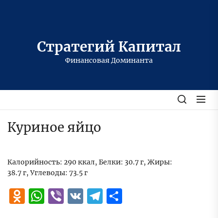
Перейти
к
содержимому
Стратегий Капитал
Финансовая Доминанта
Куриное яйцо
Калорийность: 290 ккал, Белки: 30.7 г, Жиры:
38.7 г, Углеводы: 73.5 г
Odnoklassniki
WhatsApp
Viber
VK
Telegram
Отправить