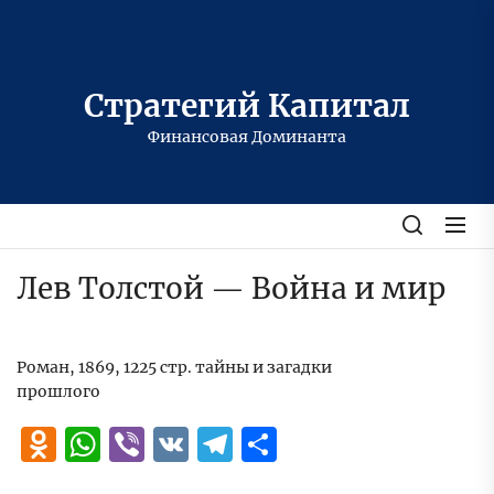
Перейти
к
содержимому
Стратегий Капитал
Финансовая Доминанта
Лев Толстой — Война и мир
Роман, 1869, 1225 стр. тайны и загадки
прошлого
Odnoklassniki
WhatsApp
Viber
VK
Telegram
Отправить