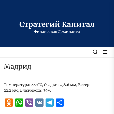
Перейти
к
содержимому
Стратегий Капитал
Финансовая Доминанта
Мадрид
Температура: 22.7°C, Осадки: 258.6 мм, Ветер:
22.2 м/с, Влажность: 39%
Odnoklassniki
WhatsApp
Viber
VK
Telegram
Отправить