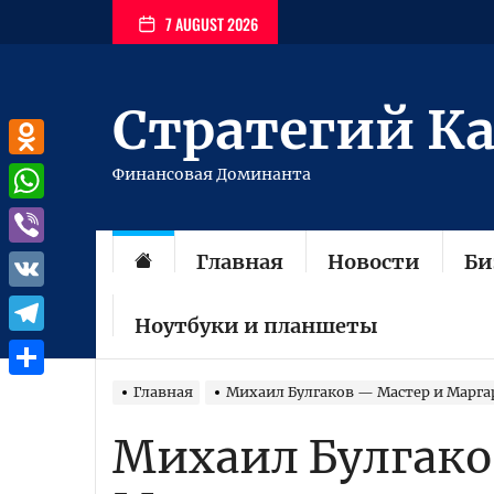
Перейти
7 AUGUST 2026
к
содержимому
Стратегий К
Odnoklassniki
Финансовая Доминанта
WhatsApp
Главная
Новости
Би
Viber
VK
Ноутбуки и планшеты
Telegram
Отправить
Главная
Михаил Булгаков — Мастер и Марга
Михаил Булгако