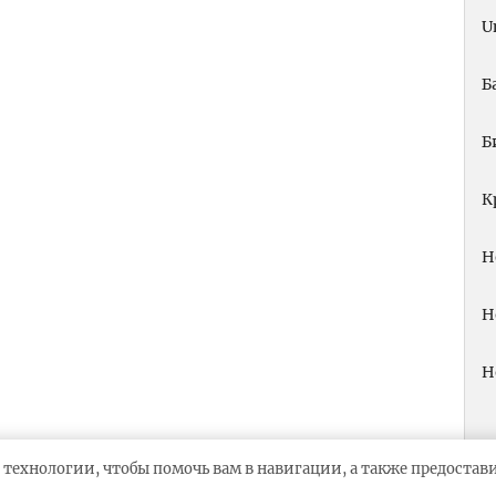
U
Б
Б
К
Н
Н
Н
 технологии, чтобы помочь вам в навигации, а также предоста