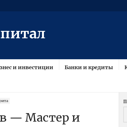
апитал
знес и инвестиции
Банки и кредиты
рита
П
в — Мастер и