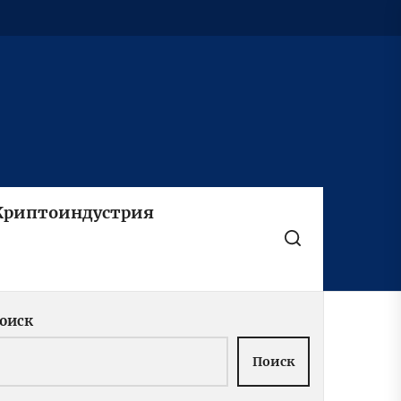
Криптоиндустрия
оиск
Поиск