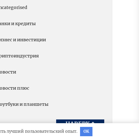
ncategorised
анки и кредиты
изнес и инвестиции
риптоиндустрия
овости
овости плюс
оутбуки и планшеты
НАВЕРХ
↑
вить лучший пользовательский опыт.
OK