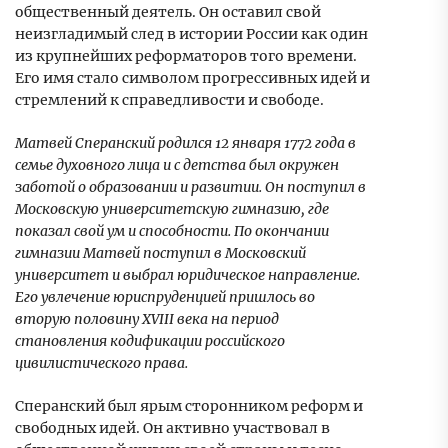
общественный деятель. Он оставил свой
неизгладимый след в истории России как один
из крупнейших реформаторов того времени.
Его имя стало символом прогрессивных идей и
стремлений к справедливости и свободе.
Матвей Сперанский родился 12 января 1772 года в
семье духовного лица и с детства был окружен
заботой о образовании и развитии. Он поступил в
Московскую университетскую гимназию, где
показал свой ум и способности. По окончании
гимназии Матвей поступил в Московский
университет и выбрал юридическое направление.
Его увлечение юриспруденцией пришлось во
вторую половину XVIII века на период
становления кодификации российского
цивилистического права.
Сперанский был ярым сторонником реформ и
свободных идей. Он активно участвовал в