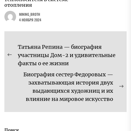
отопления
MINING_BROTH
4 НОЯБРЯ 2024
Навигация
Татьяна Репина — биография
по
участницы Дом-2 и удивительные
Предыдущая
записям
факты о ее жизни
запись:
Биография сестер Федоровых —
захватывающая история двух
Сл
выдающихся художниц и их
за
влияние на мировое искусство
Поиск