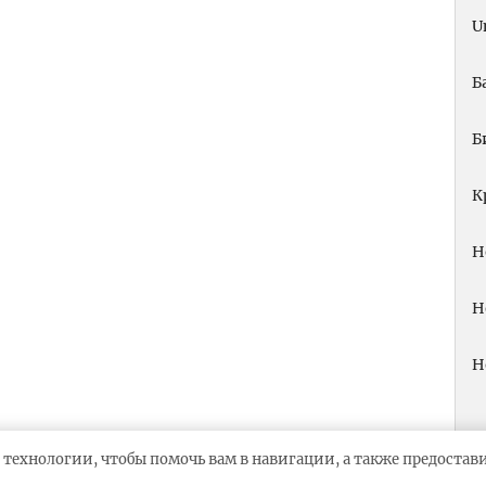
U
Б
Б
К
Н
Н
Н
 технологии, чтобы помочь вам в навигации, а также предоста