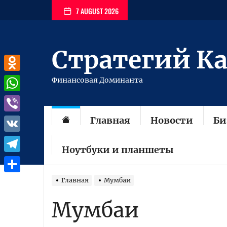
Перейти
7 AUGUST 2026
к
содержимому
Стратегий К
Odnoklassniki
Финансовая Доминанта
WhatsApp
Главная
Новости
Би
Viber
VK
Ноутбуки и планшеты
Telegram
Отправить
Главная
Мумбаи
Мумбаи