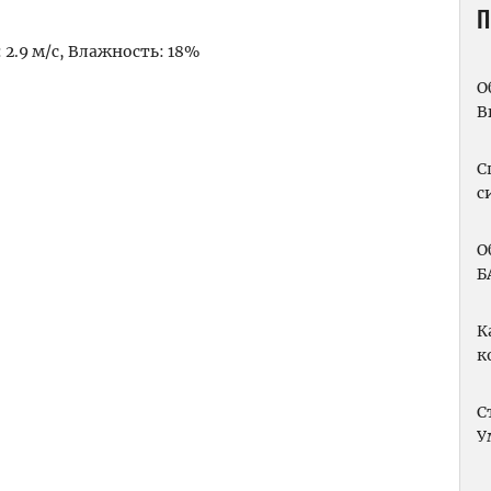
П
: 2.9 м/с, Влажность: 18%
О
m
вить
В
С
с
О
Б
К
к
С
У