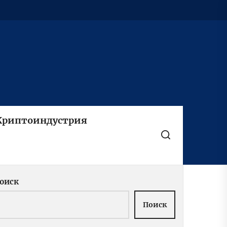
Криптоиндустрия
оиск
Поиск