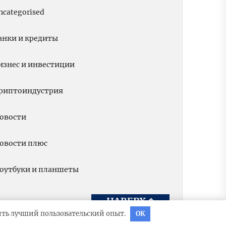
ncategorised
анки и кредиты
изнес и инвестиции
риптоиндустрия
овости
овости плюс
оутбуки и планшеты
НАВЕРХ
↑
вить лучший пользовательский опыт.
OK