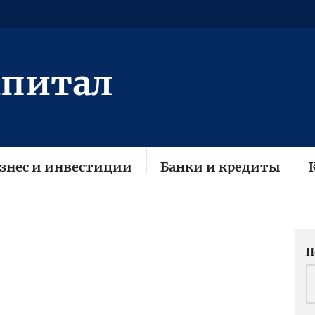
апитал
знес и инвестиции
Банки и кредиты
П