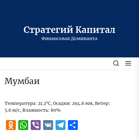
Перейти
к
содержимому
Стратегий Капитал
Финансовая Доминанта
Мумбаи
Температура: 21.2°C, Осадки: 294.8 мм, Ветер:
5.6 м/с, Влажность: 80%
Odnoklassniki
WhatsApp
Viber
VK
Telegram
Отправить