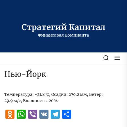
Перейти
к
содержимому
Стратегий Капитал
Финансовая Доминанта
Нью-Йорк
Температура: -21.8°C, Осадки: 270.2 мм, Ветер:
29.9 м/с, Влажность: 20%
Odnoklassniki
WhatsApp
Viber
VK
Telegram
Отправить