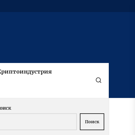
Криптоиндустрия
оиск
Поиск