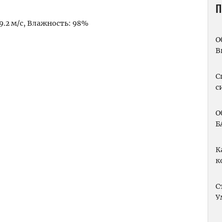
П
19.2 м/с, Влажность: 98%
О
m
вить
В
С
с
О
Б
К
к
С
У