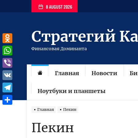
Перейти
8 AUGUST 2026
к
содержимому
Стратегий К
Odnoklassniki
Финансовая Доминанта
WhatsApp
Главная
Новости
Би
Viber
VK
Ноутбуки и планшеты
Telegram
Отправить
Главная
Пекин
Пекин