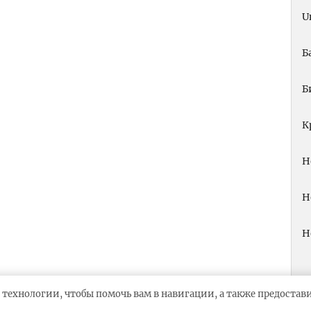
U
Б
Б
К
Н
Н
Н
 технологии, чтобы помочь вам в навигации, а также предоста