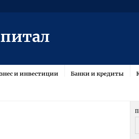
апитал
знес и инвестиции
Банки и кредиты
П