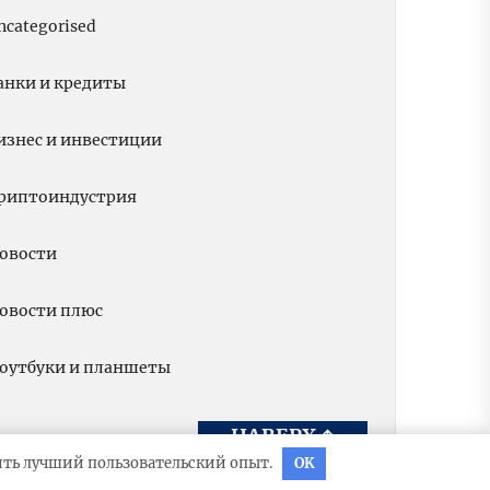
ncategorised
анки и кредиты
изнес и инвестиции
риптоиндустрия
овости
овости плюс
оутбуки и планшеты
НАВЕРХ
↑
вить лучший пользовательский опыт.
OK