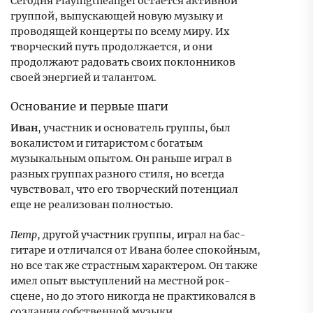
Сегодня Playingtheangel остается активной
группой, выпускающей новую музыку и
проводящей концерты по всему миру. Их
творческий путь продолжается, и они
продолжают радовать своих поклонников
своей энергией и талантом.
Основание и первые шаги
Иван
, участник и основатель группы, был
вокалистом и гитаристом с богатым
музыкальным опытом. Он раньше играл в
разных группах разного стиля, но всегда
чувствовал, что его творческий потенциал
еще не реализован полностью.
Петр
, другой участник группы, играл на бас-
гитаре и отличался от Ивана более спокойным,
но все так же страстным характером. Он также
имел опыт выступлений на местной рок-
сцене, но до этого никогда не практиковался в
создании собственной музыки.