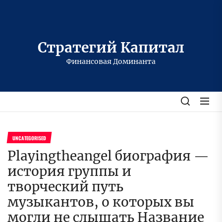
Перейти
к
содержимому
Стратегий Капитал
Финансовая Доминанта
UNCATEGORISED
Playingtheangel биография —
история группы и
творческий путь
музыкантов, о которых вы
могли не слышать Название