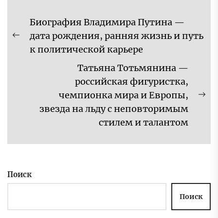
Навигация
Биография Владимира Путина —
по
дата рождения, ранняя жизнь и путь
Предыдущая
записям
к политической карьере
запись:
Татьяна Тотьмянина —
российская фигуристка,
чемпионка мира и Европы,
Сл
звезда на льду с неповторимым
за
стилем и талантом
Поиск
Поиск