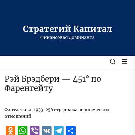
Перейти
к
содержимому
Стратегий Капитал
Финансовая Доминанта
Рэй Брэдбери — 451° по
Фаренгейту
Фантастика, 1953, 256 стр. драма человеческих
отношений
Odnoklassniki
WhatsApp
Viber
VK
Telegram
Отправить