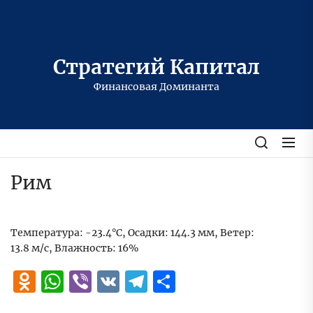
Перейти
к
содержимому
Стратегий Капитал
Финансовая Доминанта
Рим
Температура: -23.4°C, Осадки: 144.3 мм, Ветер:
13.8 м/с, Влажность: 16%
Odnoklassniki
WhatsApp
Viber
VK
Telegram
Отправить