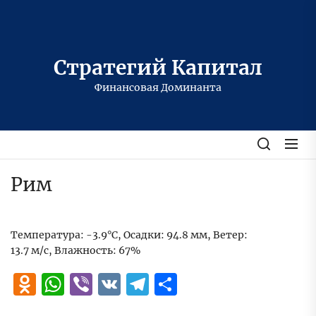
Перейти
к
содержимому
Стратегий Капитал
Финансовая Доминанта
Рим
Температура: -3.9°C, Осадки: 94.8 мм, Ветер:
13.7 м/с, Влажность: 67%
Odnoklassniki
WhatsApp
Viber
VK
Telegram
Отправить