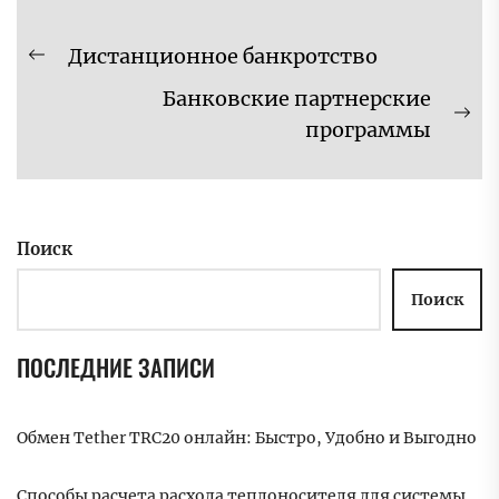
Навигация
Дистанционное банкротство
Предыдущая
по
Банковские партнерские
запись:
записям
Сл
программы
за
Поиск
Поиск
ПОСЛЕДНИЕ ЗАПИСИ
Обмен Tether TRC20 онлайн: Быстро, Удобно и Выгодно
Способы расчета расхода теплоносителя для системы