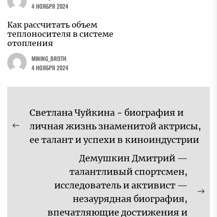
4 НОЯБРЯ 2024
Как рассчитать объем
теплоносителя в системе
отопления
MINING_BROTH
4 НОЯБРЯ 2024
Навигация
Светлана Чуйкина − биография и
по
личная жизнь знаменитой актрисы,
Предыдущая
записям
ее талант и успехи в киноиндустрии
запись:
Демушкин Дмитрий —
талантливый спортсмен,
исследователь и активист —
Сл
незаурядная биография,
за
впечатляющие достижения и